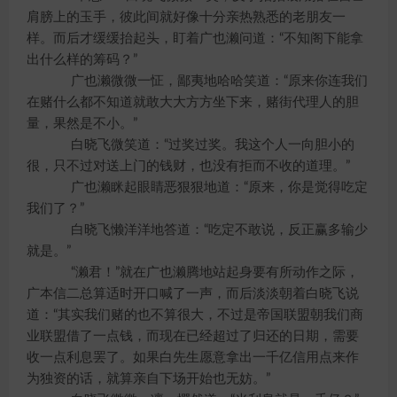
肩膀上的玉手，彼此间就好像十分亲热熟悉的老朋友一
样。而后才缓缓抬起头，盯着广也濑问道：“不知阁下能拿
出什么样的筹码？”
广也濑微微一怔，鄙夷地哈哈笑道：“原来你连我们
在赌什么都不知道就敢大大方方坐下来，赌街代理人的胆
量，果然是不小。”
白晓飞微笑道：“过奖过奖。我这个人一向胆小的
很，只不过对送上门的钱财，也没有拒而不收的道理。”
广也濑眯起眼睛恶狠狠地道：“原来，你是觉得吃定
我们了？”
白晓飞懒洋洋地答道：“吃定不敢说，反正赢多输少
就是。”
“濑君！”就在广也濑腾地站起身要有所动作之际，
广本信二总算适时开口喊了一声，而后淡淡朝着白晓飞说
道：“其实我们赌的也不算很大，不过是帝国联盟朝我们商
业联盟借了一点钱，而现在已经超过了归还的日期，需要
收一点利息罢了。如果白先生愿意拿出一千亿信用点来作
为独资的话，就算亲自下场开始也无妨。”