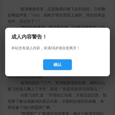
银湖微微色变，还是随着白晓飞走到远处，立刻嘟
起嘴低声道：“小白，你刚才答应替我上场的，现在却来提
条件，太过分了！”
“答应你的事情，我自然会做。”白晓飞微笑道：“只
不过我是个生意人，当然懂得利益最大化的道理。如果不
成人内容警告！
趁着这样的机会要求点什么，只怕女王殿下反而会更担心
吧？”
本站含有成人内容，未满18岁请自觉离开！
银湖眸中秋水闪耀，看着白晓飞咬牙道：“好吧，你
想要什么？如果太过分的话，我是不可能答应的。”
确认
“我想要你……”白晓飞悠然拉了个长音，果然发现银
湖眼中流露出几分厌恶的表情，于是继续说道：“……说出，
你们具体的交易内容。”
银湖恍然松了口气，有些妩媚地瞪起眼，顿时让白
晓飞的魂儿飘上了半空，嗔道：“你是在故意试探我么！”
白晓飞连忙道：“所谓知己知彼，才能百战百胜。我
需要了解这场赌局的真正内幕，才能制定相应的策略，来
帮你赢了他们商盟两广啊。”
“商盟两广？”银湖诧异地重复一遍这个称谓才明白