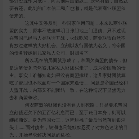
部分资源作为抵押，向其他两国借款……既然有借，自然就
要有还。此刻的广本信二和广也濑，就是代表商业联盟催
债来的。
这其中又涉及到一些国家信用问题，本来以商业联
盟的实力，原本不敢这样明目张胆地上门逼债。只不过现
在帝国已经与人类联盟开战，火线吃紧，商业联盟自然不
肯放过这样的大好机会。立刻以发行国债为名义，将帝国
的债务转嫁到几家私人公司、财团名下。
所以现在的局面就形成了，帝国欠商盟的债务，但
是这笔债务忽然被几家私人财团买走了，成为帝国新的债
主。事实上谁都知道如果没有商盟撑腰，这几家财团就算
吃了虎胆也不敢面对一个国家来逼债……问题是帝国已经和
人盟开战，内部又不能团结一致，在这种情况下显然无力
去和商盟争吵。
何况商盟的财团也没有逼人到死路，只是要求帝国
立刻偿还欠下的五百亿利息而已，至于账目本身，则可以
继续商议。身为帝国女王，这笔烂摊子最后当然落到银湖
头上……面对债主，银湖也只能默默忍受了对方色迷迷的目
光，开始寻求解决问题的途径。