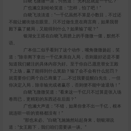
白晓飞微微一凛，愕然道：“光利息就是一千亿？”
广也濑立刻哈哈笑道：“怎样，怕了吧！”
白晓飞淡淡道：“一千亿虽然不算是小数目，不过还
不能让赌街放在眼里。只不过做生意在商言商，如果我替
殿下赢了赌局，又能得到什么？如果输了呢？”
银湖女王搭在白晓飞肩膀上的手微微一僵，默然不
语。
广本信二似乎看到了这个动作，嘴角微微扬起，笑
道：“除非阁下拿出一千亿来亲自入局，否则最好还是不要
知道我们赌注的具体内容为好。至于你自己愿意替女王殿
下上场，赢了能得到什么奖励？输了会不会有什么惩罚？
就需要你们两个自己商量了……不过我要提醒白先生，一但
你决定入局，除非输光或者赢尽，否则便不能中途退场！”
白晓飞微微笑道：“看来这一千亿只不过算是张入场
卷而已，更精彩的东西还在后面？”
广也濑大声道：“不错，如果你拿不出一千亿，根本
就连听一听的资格都没有！”
“那也未必。”白晓飞施施然站起身来，朝银湖说
道：“女王殿下，我们咱们需要谈一谈。”