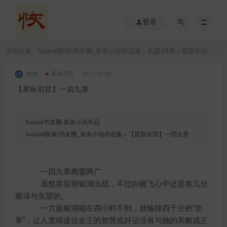
登录
当前位置：
huiasd(恢恢)书友圈_灰灰小说作品集
长篇18禁
星际后宫
【星际后宫】一四九章
>
>
>
恢恢
星际后宫
2011-01-04
【星际后宫】一四九章
huiasd书友圈 灰灰小说作品
huiasd(恢恢)书友圈_灰灰小说作品集
»
【星际后宫】一四九章
一四九章商盟两广
虽然答应替银湖出战，不过白晓飞心中还是有几分
腹诽与失望的。
一方面银湖能在四小时不到，就输掉四千分的“壮
举”，让人觉得这位女王的智慧或好运没有与她的美貌成正