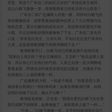
厌恶。而这个广本信二的姓氏正好的广本括也亲王相同，
也让白晓飞微微一凛，猜测着两者之间有没有什么联系？
广本信二和广也濑两人对视一眼，同样对白晓飞的
身份微微惊讶，连带看着他的眼神也带上了几分警惕与玩
味的态度，显示出赌街的凶名在外，就连商业联盟也不敢
小窥。不过这种惊讶很快被掩饰了下去，广本信二首先开
口道：“原来是白先生，久仰久仰。不知白先生是打算亲自
入局，还是接替银湖殿下的牌局继续下去？”
银湖刚要开口，白晓飞却已经眼皮都不抬地问道：
“我亲自入局怎样？替女王继续玩，又怎样？”他见这两人嚣
张，所以有心打压他们的气焰。入座之后便一直大咧咧地
看着桌面，即便说话时候也未曾抬起过眼皮，仿佛桌子的
纹路都比二人值得重视一样。
广也濑果然大怒，一拍桌子喝道：“你要是想入局，
就得拿出和我们一样的筹码来！如果你替银湖打牌，却得
说明白你输了以后，她认不认帐？”
银湖挺直娇躯，正色道：“我现在委托白晓飞先生替
我完成剩下的牌局，如果他输了，就和我本人输了一样……”
“不急……”白晓飞微微一笑，反手拍拍银湖搭在自己