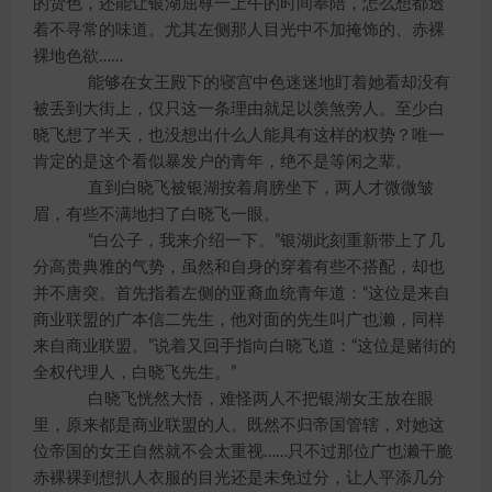
的货色，还能让银湖屈尊一上午的时间奉陪，怎么想都透
着不寻常的味道。尤其左侧那人目光中不加掩饰的、赤裸
裸地色欲……
能够在女王殿下的寝宫中色迷迷地盯着她看却没有
被丢到大街上，仅只这一条理由就足以羡煞旁人。至少白
晓飞想了半天，也没想出什么人能具有这样的权势？唯一
肯定的是这个看似暴发户的青年，绝不是等闲之辈。
直到白晓飞被银湖按着肩膀坐下，两人才微微皱
眉，有些不满地扫了白晓飞一眼。
“白公子，我来介绍一下。”银湖此刻重新带上了几
分高贵典雅的气势，虽然和自身的穿着有些不搭配，却也
并不唐突。首先指着左侧的亚裔血统青年道：“这位是来自
商业联盟的广本信二先生，他对面的先生叫广也濑，同样
来自商业联盟。”说着又回手指向白晓飞道：“这位是赌街的
全权代理人，白晓飞先生。”
白晓飞恍然大悟，难怪两人不把银湖女王放在眼
里，原来都是商业联盟的人。既然不归帝国管辖，对她这
位帝国的女王自然就不会太重视……只不过那位广也濑干脆
赤裸裸到想扒人衣服的目光还是未免过分，让人平添几分