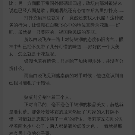
比；另一方面眼下帝国外部硝烟四起，政坛内部对银湖来
说也已经八面楚歌，而她居然还有心情在后宫里打扑克……
打扑克输掉也就算了，竟然还要找人代赌！这种恶
劣的行为，让银湖在白晓飞心中的地位直降为花瓶——好
吧，虽然是一只美丽的、祸国殃民级的花瓶。
所以白晓飞在一路上对待银湖的态度仍旧客气，眼
神中却已经不免带了几分可惜的味道……好好的一个大美
女，怎么就是个花瓶呢。
银湖也若有所觉，只是除了加快脚步外，并没有分
辨什么。
而当白晓飞见到赌桌前的对手时候，他也意识到自
己很可能犯了个错误。
赌桌前分别坐着三个人。
正对自己的、毫不逊色于银湖的极品美女，赫然就
是潘莉萝。那张冷若冰霜的脸果然应了“对家的人打牌不
错，可惜就是态度冷淡了一点”的评语。潘莉萝左右则分别
坐着两名少年公子，两人都是满脸倨傲之色，一看就是那
种久居上位的公子哥。