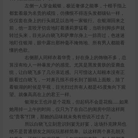
左侧一人穿金戴银，极近奢侈之能事，十根手指上
都套着最为名贵的戒指，仿佛恨不得连头发都镶钻一样，
仅仅套在身上的行头就足以击垮一家银行。在银湖回来之
前，他一直咬牙切齿地盯着潘莉萝猛看，当听到脚步声就
转过头来，目光从白晓飞和萨摩尔身上一掠而过，色迷迷
地盯住银湖，眼中露出那种毫不掩饰地、所有男人都能看
懂的色欲。
右侧那人同样衣着华贵，好在身上的饰物不多，总
算没有给人一种暴发户的感觉。尤其是黑发黄肤的亚裔血
统，让白晓飞多了几分亲近感。只可惜这人却根本没有正
眼看过白晓飞，一对鼻孔恨不得长到了眼睛上面般，除了
看银湖的时候是平视，目光扫过所有人都是45度角向下观
望。就像高高在上的君王一样。
银湖女王也许是个花瓶，但起码不会是花痴……如果
她用掉一上午的时间，仅只为了在自己的闺房中陪这样两
位“贵客”打牌，那她的品味就未免有些说不过去了。
所以白晓飞立刻意识到宴无好宴，这场扑克牌局也
绝不是普通朋友之间玩玩那样简单。以这样两个鼻孔朝天