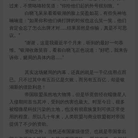
过来，不禁咯咯轻笑道：“你给他们起的外号很别致。”
白晓飞呆呆看着银湖的脸上笑盈如花，有些失神地
喃喃道：“如果你和他们俩打牌的时候也这么笑一笑，他们
肯定会忘了怎么出牌才对……结果居然是你输，真是不可思
议。”
“谢谢，这是我最近半个月来，听到的最好一句恭
维。”银湖收敛笑容，看着白晓飞正色说道：“好吧，我来告
诉你，赌局的具体内容……”
其实这场赌局的内幕，还真的就是一千亿信用点而
已。只不过其中有五百亿是欠账，而另有五百亿，却是银
湖新的借款利息！
帝国联盟虽然地大物博，但是毕竟曾经在蠕微星人
入侵期间首当其冲，受到的伤害也最大。时至今日，很多
被蠕微星科技污染的土地，也没有彻底恢复到可供正常使
用的程度。所以几十年来，人类联盟与商业联盟都对帝国
提供了不少的资助。
资助之外，当然还有国家级借贷。也就是帝国拿出