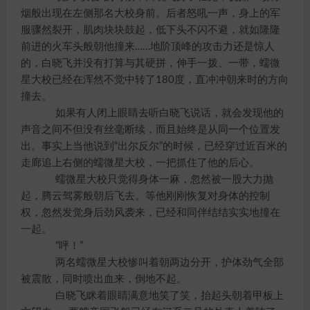
烟般出现在左侧那名大校身前。后者怒吼一声，身上的军
服骤然裂开，肌肉块块鼓起，低下头不闪不避，就如隆隆
前进的火车头般朝他撞来……地阶顶峰的攻击力还是惊人
的，白晓飞并没有打算与其硬拼，伸手一拨、一带，蠕微
星大校已经在浑然不觉中转了180度，直冲冲朝来时的方向
撞去。
如果有人闭上眼睛去听白晓飞说话，就会发现他的
声音之间不但没有丝毫断续，而且始终是从同一个位置发
出。事实上当他说到“出尔反尔”的时候，已经穿过近百米的
走廊追上右侧的蠕微星大校，一把抓住了他的后心。
蠕微星大校只觉得身体一麻，忽然被一股大力抛
起，腾云驾雾般朝后飞去。等他刚刚恢复对身体的控制
权，忽然发觉身后劲风袭来，已经和同伴结结实实地撞在
一起。
“呯！”
两名蠕微星大校惨叫着朝两边分开，护体劲气全部
被震散，同时喷出血来，倒地不起。
白晓飞眯着眼睛满意地笑了笑，抬起头朝着甲板上