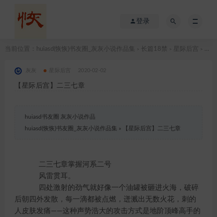
登录
当前位置：
huiasd(恢恢)书友圈_灰灰小说作品集
长篇18禁
星际后宫
【星际后宫】二三七章
>
>
>
灰灰
星际后宫
2020-02-02
【星际后宫】二三七章
huiasd书友圈 灰灰小说作品
huiasd(恢恢)书友圈_灰灰小说作品集
»
【星际后宫】二三七章
二三七章掌握河系二号
风雷贯耳。
四处激射的劲气就好像一个油罐被砸进火海，破碎
后朝四外发散，每一滴都被点燃，迸溅出无数火花，刺的
人皮肤发痛——这种声势浩大的攻击方式是地阶顶峰高手的