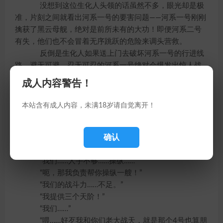
没想到这位生化人头领的话虽然不多，眼光却是极
准，片刻之间就看出河系一号的要害问题——河系一号刚刚
擒获了黑云母舰，绝对是前所未有的大功！即便河系二号
有失，他们也不会冒着无序跳跃的危险来调头营救。
反倒是生化人如果送上门去破坏河系一号的行进线
路，避无可避、忍无可忍的河系一号绝对会爆发出惊人战
斗力，甚至全歼两艘生化人飞船也差不多。
成人内容警告！
所以生化人头领并不打算冒险。
可惜白晓飞此刻需要的，就是让河系二号去进攻河
本站含有成人内容，未满18岁请自觉离开！
系一号！
确认
“如果我替你搞定那艘河系级飞船的动力炉，你们敢
不敢过去接受那艘船？”
“我们……人手不够……操纵……”
“呃，那我负责帮你操纵一艘！”
“我们的战斗力……不足。”
“我提供三个天阶！”
“我们……”
“喂……好歹我和你们老大战天，就是那个4号也算朋