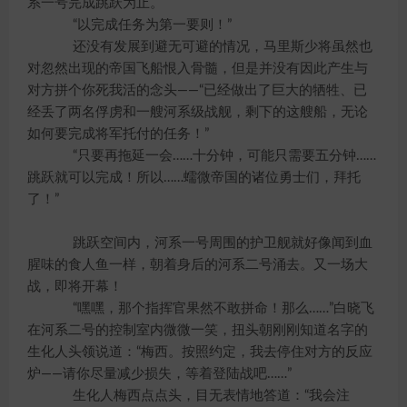
系一号完成跳跃为止。
“以完成任务为第一要则！”
还没有发展到避无可避的情况，马里斯少将虽然也
对忽然出现的帝国飞船恨入骨髓，但是并没有因此产生与
对方拼个你死我活的念头——“已经做出了巨大的牺牲、已
经丢了两名俘虏和一艘河系级战舰，剩下的这艘船，无论
如何要完成将军托付的任务！”
“只要再拖延一会……十分钟，可能只需要五分钟……
跳跃就可以完成！所以……蠕微帝国的诸位勇士们，拜托
了！”
跳跃空间内，河系一号周围的护卫舰就好像闻到血
腥味的食人鱼一样，朝着身后的河系二号涌去。又一场大
战，即将开幕！
“嘿嘿，那个指挥官果然不敢拼命！那么……”白晓飞
在河系二号的控制室内微微一笑，扭头朝刚刚知道名字的
生化人头领说道：“梅西。按照约定，我去停住对方的反应
炉——请你尽量减少损失，等着登陆战吧……”
生化人梅西点点头，目无表情地答道：“我会注