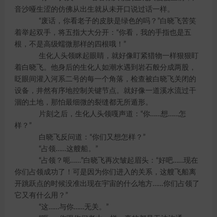
音沙哑生涩的仿佛从出生就从未开口说过话一样。
“废话，你看老子的皮肤是绿色的吗？”白晓飞苦笑
着举起双手，将五指大大分开：“你看，我的手指也是五
根，不是高级蠕微那样的四根哦！”
生化人头领眯起眼睛，就好像盯紧猎物一样狠狠盯
着白晓飞。他身后的生化人如潮水遇到岩石般分成两股，
眨眼间灌入河系二号的每一个角落，检查被白晓飞关闭的
设备，井然有序地控制关键节点。就好像一道溪水流过干
涸的土地，那怕最细微的裂缝都无所遁形。
片刻之后，生化人头领嘎声道：“你……想……怎
样？”
白晓飞反问道：“你们又想怎样？”
“占领……这艘船。”
“占领？呃……”白晓飞再次皱起眉头：“好吧……现在
你们占领成功了！可是因为你们进入的关系，这艘飞船离
开跳跃点的时候没准出现在宇宙的什么地方……你们占领了
它又有什么用？”
“这……与你……无关。”