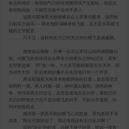
标志性特征，表明劲气已经对周围环境产生影响，但还没
有控制自如，不能完全集中在对手身上。
这两名蠕微星大校能够在众人里最先醒来，说明他
们的实力最高——两名地阶顶峰坐镇飞船，这才是河系级飞
舰的正常配置。
只不过，这样的实力已经无法对白晓飞造成威胁。
微微扬起嘴角，仿佛一朵流云穿过山间的罅隙般自
如。白晓飞的身体径自从两名大校拳头之间钻过去，直奔
主控室边缘，“呯”地一响，十六具宇眠箱被硬生生关闭，因
为动作太快，听起来就好像不分先后地只有一个声音。
两名蠕微星大校原本抱着拼命的打算，攻击落空后
却同时一滞。两人对视一眼，眸中露出骇然、决然的神
色，并没有再次扑过去，反而迅速地左右分开，显然已经
意识到即便合力也不是白晓飞的对手，不如分开逃跑，给
同伴创造机会。
难得装一把高手的白晓飞心花怒放，背负着双手淡
淡道：“两位可能误会了，我记得我没有出尔反尔啊？”
说到“误会”的时候，白晓飞身子轻晃，犹如一缕青