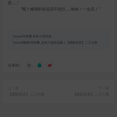
意……”
“呃？难得听你说话不结巴……哈哈！一会见！”
huiasd书友圈 灰灰小说作品
huiasd(恢恢)书友圈_灰灰小说作品集
»
【星际后宫】二三七章
分享到：
上一篇
下一篇
【星际后宫】二三六章
【星际后宫】二三八章