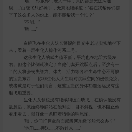
“呃……你跟你们老大一样，真的都是无法沟通
诶……”白晓飞只好摊手，无奈地继续道：“看在我帮你们摆
平了这么多人的份上，能不能帮我一个忙？”
“不能。”
“唔……”
白晓飞在生化人队长警惕的目光中老老实实地坐下
来，看着一群生化人操作河系二号。
这伙生化人的武力值不低，平均也在地阶六级左
右。但这个比例就决定了当他们离开跳跃点后，至少有一
半的人将会丧失智力、体力、活力等各种生命中必不可缺
的宝贵东西——除非生化人天生就对跳跃空间的侵蚀免疫。
或者就是对于他们而言，这些宝贵的身体功能远远没有这
艘飞船重要。
生化人头领也没有继续纠缠白晓飞，在确认他没有
敌意后，就始终静静站在他对面，目不斜视，也不阻止他
看来看去，就好像一条盯着猎物的响尾蛇。
“喂，你们打算拿前面那艘河系级飞船怎么办？”
“他们……押送……不敢过来……”