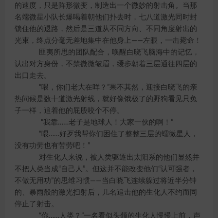
的速度，只是阵形微变，制造出一个微妙的射击角。当那
名蠕微星小队长爆喝着朝他们扑去时，七八道激光同时封
锁住他的退路，然后是三道从不同方向、不同角度射出的
光束，终点分毫无差地集中在他身上——左眼，一击毙命！
匪夷所思的团队配合，唤醒白晓飞脑海中的记忆，
认出对方身份，不禁微微皱眉，缓步朝着三层通往四层的
出口走去。
“喂，你们老大在咩？”果不其然，迎接白晓飞的亲
热问候是数十道激光射线，就好像饿极了的野狗看见只兔
子一样，追着他的屁股咬个不停。
“我靠……老子是地球人！大家一伙的啊！”
“喂……好歹我帮你们困住了整整三层的蠕微星人，
没有功劳也有苦劳吧！”
对生化人来说，被人类驱逐出太阳系的他们显然并
不把人类当成“自己人”。但这并不能改变他们“认可强者，
不做无用功”的思维习惯——当白晓飞连续躲过将近半分钟
的、暴雨般的激光扫射后，几名追击他的生化人不约而同
停止了射击。
“你……人类？”一名看似头领的生化人慢慢上前，声