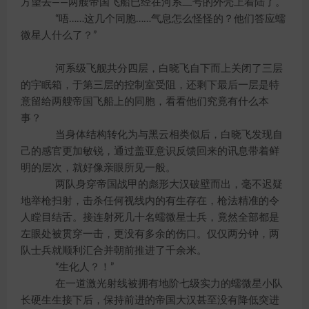
方望去——两艘帝国飞船已经在河系二号的外壳上着陆了。
“唔……这几个同胞……气息怎么怪怪的？他们答应蠕
微星人什么了？”
河系级飞舰共分四层，白晓飞自下而上关闭了三层
的宇眠箱，于第三层的控制室受阻，还剩下最后一层是特
意留给两艘帝国飞船上的同胞，看看他们究竟有什么本
事？
当身体结构转化为与黑云相类似后，白晓飞发现自
己的感官更加敏锐，通过盖亚意识反馈回来的讯息带着鲜
明的层次，就好像亲眼所见一般。
两队身穿帝国战甲的彪形大汉破壁而出，毫不迟疑
地举枪扫射，击杀任何视线内的有生存在，枪法精准的令
人瞠目结舌。接连射死几十名蠕微星士兵，竟然全部都是
左眼处被贯穿一击，更没有多余的伤口。仅仅两分钟，两
队士兵就顺利汇合并朝前推进了千余米。
“生化人？！”
在一道激光射线被拥有地阶七级实力的蠕微星小队
长硬生生接下后，保持前进的帝国大汉甚至没有降低突进