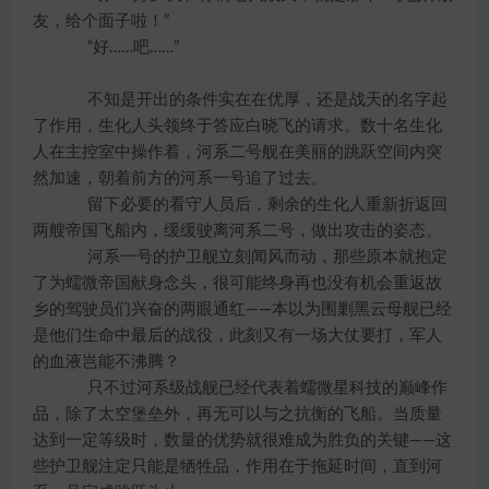
友，给个面子啦！”
“好……吧……”
不知是开出的条件实在在优厚，还是战天的名字起
了作用，生化人头领终于答应白晓飞的请求。数十名生化
人在主控室中操作着，河系二号舰在美丽的跳跃空间内突
然加速，朝着前方的河系一号追了过去。
留下必要的看守人员后，剩余的生化人重新折返回
两艘帝国飞船内，缓缓驶离河系二号，做出攻击的姿态。
河系一号的护卫舰立刻闻风而动，那些原本就抱定
了为蠕微帝国献身念头，很可能终身再也没有机会重返故
乡的驾驶员们兴奋的两眼通红——本以为围剿黑云母舰已经
是他们生命中最后的战役，此刻又有一场大仗要打，军人
的血液岂能不沸腾？
只不过河系级战舰已经代表着蠕微星科技的巅峰作
品，除了太空堡垒外，再无可以与之抗衡的飞船。当质量
达到一定等级时，数量的优势就很难成为胜负的关键——这
些护卫舰注定只能是牺牲品，作用在于拖延时间，直到河