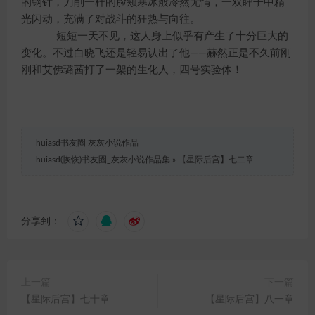
的钢针，刀削一样的脸颊寒冰般冷然无情，一双眸子中精
光闪动，充满了对战斗的狂热与向往。
短短一天不见，这人身上似乎有产生了十分巨大的
变化。不过白晓飞还是轻易认出了他——赫然正是不久前刚
刚和艾佛璐茜打了一架的生化人，四号实验体！
huiasd书友圈 灰灰小说作品
huiasd(恢恢)书友圈_灰灰小说作品集
»
【星际后宫】七二章
分享到：
上一篇
下一篇
【星际后宫】七十章
【星际后宫】八一章