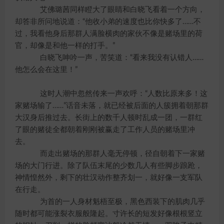
艾佛璐茜同样瞪大了眼睛和白晓飞看着一个方向，
却答非所问地说道：“他收小弟的速度也比你快多了……不
过，我看他身后那群人满脸横肉的家伙不像是赌场里的荷
官，却像是和他一样的打手。”
白晓飞呻吟一声，苦笑道：“看来我没有认错人……
他怎么会在这里！”
这时人潮中忽然传来一声欢呼：“人数比原来多！这
家赌场输了……”话音未落，就已经被后面的人簇拥着朝那群
大汉身后推过去。长街上的数千人顿时乱成一团，一群红
了眼的赌徒全都朝着刚刚被赢走了工作人员的赌场里冲
去。
而走出赌场的那群人毫无停顿，径自朝着下一家赌
场的大门行进。除了队伍末尾的少数几人有些脚步踉跄，
神情惶然外，剩下的壮汉动作整齐划一，就好像一支军队
在行走。
为首的一人身材魁梧至极，黑色西装下的肌肉几乎
随时都可能涨裂衣服般隆起。寸许长的短发好像根根竖立