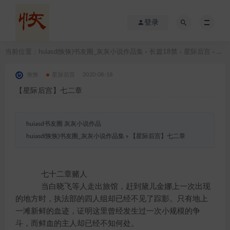
登录
当前位置：
huiasd(恢恢)书友圈_灰灰小说作品集
长篇18禁
星际后宫
【星际后宫】七二章
>
>
>
恢恢
星际后宫
2020-08-18
【星际后宫】七二章
huiasd书友圈 灰灰小说作品
huiasd(恢恢)书友圈_灰灰小说作品集
»
【星际后宫】七二章
七十二章赌人
当白晓飞等人走出旅馆，赶到黛儿金娜上一次出现
的地方时，执法部的四人组却已经不见了踪影。只有地上
一滩新鲜的血迹，证明这里曾经发生过一次小规模的争
斗，而鲜血的主人却已经不知何处。