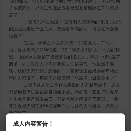
“这种赌法，分明就是那个场子专门请来的高手，对其他场
子示威来的！只不过现在还没看出究竟是谁家在背后捣鬼
罢了。”
白晓飞忍不住晒道：“就算有人找赌场的麻烦，跟你
们这些人也没什么关系。想要看热闹的话，何必在外面傻
站着？”
“这位小兄弟是外面来的吧？”消瘦路人白了他一
眼，这才得意洋洋地说道：“我们罪恶之都的人一向跟红顶
黑……如果这人赌输了当然和我们没关系，不过一但他赢了
赌场，外面这些人少不得要进去沾沾喜气。他虽然不要
钱，我们大家却还是想要的。一家赌场里如果连看守和发
牌的人都没有，那还不是随便我们想赢多少就赢多少？”
白晓飞这才明白为什么身后的人群越聚越多，原来
都是抱着借机赢钱的目的而来的。就好像一家银行的金库
本来戒备森严警卫如云，可是忽然之间没有了警卫，一叠
叠现金就光明正大地摆在明面上，这些人当然要一拥而上
地疯抢了。
成人内容警告！
就在这时，白晓飞口袋里的方晴晴忽然低声说道：