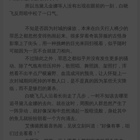
所以当黛儿金娜等人没有出现在眼前的一刻，白晓
飞反而暗中松了一口气。
不知是否因为封城的缘故，本来在白天行人稀少的
罪恶之都忽然变得热闹起来。很多穿着奇装异服的古怪身
影窜上了街头，用一种挑衅的目光来回扫视着，似乎随时
可能因为一言不合就拔刀相向。
不过除此之外，罪恶之都似乎并没有发生更多的骚
动。除了气氛有些压抑外，歌照唱、舞照跳、架照打，浑
然看不出半点尸横遍野、血流成河的预兆，让人怀疑上一
次封城期间死掉的半数人口，是不是真的因为某些天灾降
临，而不是惨烈的屠杀。
白晓飞几人沿着长街走了几步，一时不知该去哪里
追寻黛儿金娜的去向。就在这时，周围的人群忽然产生了
一阵异动，就好像深海中忽然涌起一股暗流般，身处其中
的鱼儿就纷纷朝着一个方向涌去。
艾佛璐茜最喜热闹，见状立刻叫道：“好像有事，咱
们过去看看！”