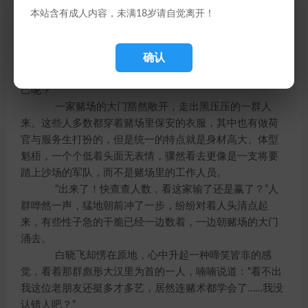
“小白，顾天豪的那家赌场就在前面那条街的左数第三家。”
本站含有成人内容，未满18岁请自觉离开！
白晓飞这才想起己方还有个探查顾天豪的任务没有
进行，只不过安吉丽娜的身份与背后势力都已经昭然若
确认
揭，是否还要接触这个顾天豪，就仅仅关系到自己“古怪能
力”的秘密了。问题在于，这个顾天豪是不是真的能帮上自
己呢？
一家赌场的大门豁然敞开，走出黑压压的一群人
来。这些人多数都穿着赌场里保安的衣服，其中也有做荷
官与服务生打扮的，但是统一的特点就是身材高大、体型
魁梧，一个个低着头面无表情，骤然看去更像是一支将要
踏上沙场的军队，而不是赌场里的工作人员。
“出来了！快查查人数，看这家输了还是赢了？”人
群哗然一声，猛地朝前冲了一步，纷纷对着人头清点起
来，有些性子急的干脆已经一边数着，一边朝赌场的大门
涌去。
白晓飞却愣在原地，心中升起一种啼笑皆非的感
觉，看着那群彪形大汉里为首的一人，喃喃说道：“看不出
我这位老朋友还挺多才多艺，居然连赌术都学会了……我没
认错人吧？”