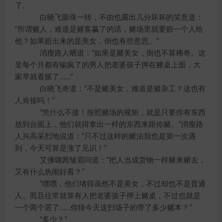
了。
白晓飞眼珠一转，不由也露出几分坏坏的笑意道：
“所谓赌人，难道是赌客赢了的话，赌场里就要赔一个人给
他？如果赔出来的是美女，倒也有些意思。”
消瘦路人晒道：“如果是赌美女，倒也不算稀奇。这
里每个月都有输疯了的男人把老婆孩子押在赌桌上面，大
家早就看腻了……”
白晓飞奇道：“不是赌美女，难道是赌杂工？这也有
人肯接吗！”
“凭什么不接！按照赌场的规矩，就是只要你有东西
放到台面上，他们就得拿出一样的东西来跟你赌。”消瘦路
人兴高采烈地说道：“只不过这样的赌法我也是第一次遇
到，今天可算是涨了见识！”
艾佛璐茜皱眉问道：“把人当成货物一样赌来赌去，
又有什么热闹好看？”
“嘿嘿，他们堵得虽然不是美女，不过却也不是普通
人。而且往常就算有人把老婆孩子押上赌桌，不过也就是
一个两个罢了……你猜今天这扫场子的带了多少赌本？”
“多少？”