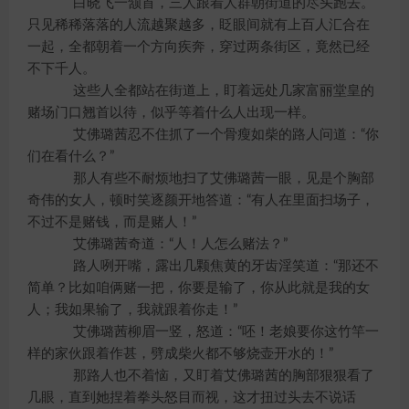
白晓飞一颔首，三人跟着人群朝街道的尽头跑去。
只见稀稀落落的人流越聚越多，眨眼间就有上百人汇合在
一起，全都朝着一个方向疾奔，穿过两条街区，竟然已经
不下千人。
这些人全都站在街道上，盯着远处几家富丽堂皇的
赌场门口翘首以待，似乎等着什么人出现一样。
艾佛璐茜忍不住抓了一个骨瘦如柴的路人问道：“你
们在看什么？”
那人有些不耐烦地扫了艾佛璐茜一眼，见是个胸部
奇伟的女人，顿时笑逐颜开地答道：“有人在里面扫场子，
不过不是赌钱，而是赌人！”
艾佛璐茜奇道：“人！人怎么赌法？”
路人咧开嘴，露出几颗焦黄的牙齿淫笑道：“那还不
简单？比如咱俩赌一把，你要是输了，你从此就是我的女
人；我如果输了，我就跟着你走！”
艾佛璐茜柳眉一竖，怒道：“呸！老娘要你这竹竿一
样的家伙跟着作甚，劈成柴火都不够烧壶开水的！”
那路人也不着恼，又盯着艾佛璐茜的胸部狠狠看了
几眼，直到她捏着拳头怒目而视，这才扭过头去不说话