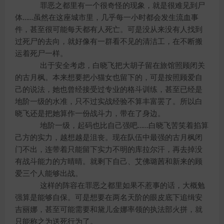
罪恶之都里有一个很奇怪的现象，就是很难见到尸
体……虽然在这座城市里，几乎每一小时都会发生流血事
件，甚至很可能每天都有人死亡。可是没从来没有人找到
过死尸的去向，就好像有一群看不见的清洁工，在不断搬
运着死尸一样。
出于安全考虑，白晓飞把大胡子留在旅馆照顾闭关
的古月枫。本来想要把小猫女也留下的，可是按照顾爱自
己的说法，她也曾经接受过专业的格斗训练，甚至已经是
地阶一级的水准，只不过实战经验不算丰富罢了。所以白
晓飞还是把她算作一份战斗力，带在了身边。
地阶一级，起码也比自己强吧……白晓飞苦笑着掐算
己方的实力，越想越是沮丧。现在队伍中最强的古月枫闭
门不出，连带着只能留下实力不明的库拉尔汗，再去掉没
有战斗能力的方晴晴。就剩下自己、艾佛璐茜和新来的顾
爱三个人能够出战。
这样的阵容在罪恶之都里如果不惹事的话，大概勉
强算是能够自保。可是想要在两名天阶的眼皮底下追缉安
吉丽娜，甚至可能需要和黛儿金娜率领的执法部火拼，就
只能称之为送死行为了。