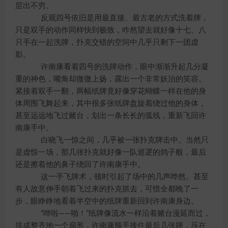
层出不穷。
反观四号依旧是用最直接、最古老的方式洗着牌，
只是双手的动作同样快到极致，咋然望去就好像十七、八
只手在一起洗牌，扑克交错的空间中几乎只剩下一团虚
影。
许南康看着四号的洗牌动作，眼中渐渐升起几分凝
重的神色，嘴角却微微上扬，露出一个非常妖治的笑容。
紧接着双手一翻，两幅纸牌竟好像穿花蝴蝶一样在他的身
体周围飞舞起来，其中很多张纸牌盘旋着绕过他的身体，
甚至远远地飞过赌台，划出一条长长的弧线，重新飞回许
南康手中。
白晓飞一惊之间，几乎被一张扑克牌击中。当然只
是虚惊一场，那几张扑克就好像一队巡逻的鸽子般，最后
还是擦着他的鼻子绕回了许南康手中。
这一手飞牌术，顿时引起了场中的几声哗然。甚至
有人故意伸手朝着飞过来的扑克抓去，可惜全都晚了一
步，眼睁睁地看着半空中的纸牌重新回到许南康身边。
“哗啦——啪！”纸牌像流水一样沿着赌台漫延而过，
排成整齐地一个扇形，许南康顺手接住最后几张牌，压在