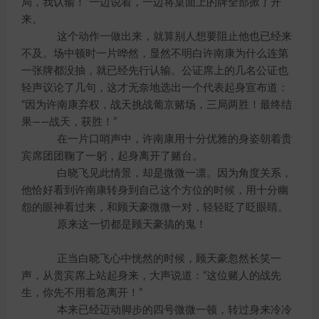
局，我认输！”一边说着，一边将桌面上的牌全部掀了开
来。
这个动作一做出来，就算别人想要阻止他也已经来
不及。场中顿时一片哗然，显然不明白许南康为什么连第
一张牌都没抽，就已经先行认输。公证席上的几名公证也
轻声议论了几句，这才无奈地选出一个代表起身宣布道：
“因为许南康弃权，战天挑战葡京赌场，三局两胜！最终结
果——战天，获胜！”
在一片口哨声中，许南康用十分优雅的身姿朝着贵
宾席团团鞠了一躬，起身离开了赌台。
白晓飞见此情景，却是微微一凛。因为角度关系，
他恰好看到许南康转身到自己这个方位的时候，用十分幽
怨的眼神看过来，和顾天豪微微一对，轻轻眨了眨眼睛。
原来这一切都是顾天豪搞的鬼！
正当白晓飞心中恍然的时候，顾天豪忽然长笑一
声，从贵宾席上站起身来，大声说道：“这位赌人的战先
生，你先不用着急离开！”
本来已经迈动脚步的四号微微一顿，转过身来冷冷