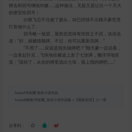
牌去和四号继续对赌……这种做法，无疑又是让出一个天大
的便宜给四号！
白晓飞忍不住挠了挠头，却已经猜不出顾天豪究竟
打算做什么了。
四号略一皱眉，显然也觉得有些胜之不武，淡淡说
道：“好，就赌猜顺牌。不过，你可以重新洗牌。”
“不用了……应该是我先抽牌吧？”顾天豪一边说着，
一边拿起扑克，飞快地在赌桌上发了七张牌，懒洋洋地笑
道：“该你了，从你的牌里选出七张，接上我的牌吧……”
huiasd书友圈 灰灰小说作品
huiasd(恢恢)书友圈_灰灰小说作品集
»
【星际后宫】八一章
分享到：