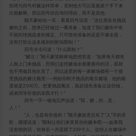
拒绝与四号对赌这样简单，否则他大可以直接派个手下来
出面解释。所以四号径自询问理由，而不是其他。
顾天豪哈哈一笑，看着四号说道：“这位朋友在挑战
赌街之前，想来已经做过一番准备，知道了我们赌街中有
不能拒绝挑战者的规定。只可惜你准备的还是不够全面，
没有打听出这条规则的附加限制！”
四号冷冷问道：“什么限制？”
“赌注！”顾天豪笑眯眯地悠然答道：“如果每天都有
人跑上门来挑战，而我们这些赌场全都要接待的话，那就
也不用做其他生意了。所以这里的每一家赌场都有一个接
受挑战的赌注额度——例如你刚才挑战的葡京赌场，他的额
度就是2500万。想要挑战葡京，就必须先准备出这些钱，
或者同等价值的东西才行！”
四号一字一顿地沉声说道：“我，赌，的，是，
人！”
“人，也是有价值的！”顾天豪故意拉长了“人”字的音
阶，缓缓说道：“限制让咱们来算算你的赌本吧——如果我
没差错的话，你身后一共是跟了239个人。这些人在赌场中