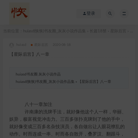
登录
当前位置：
huiasd(恢恢)书友圈_灰灰小说作品集
长篇18禁
星际后宫
【星际后宫】八一章
>
>
>
huiasd
星际后宫
2020-08-18
【星际后宫】八一章
huiasd书友圈 灰灰小说作品
huiasd(恢恢)书友圈_灰灰小说作品集
»
【星际后宫】八一章
八十一章加注
许南康的洗牌手法，就好像他这个人一样，华丽、
妖异，极富视觉冲击力。三百多张扑克牌到了他的手中，
就好像变成三百多名杂技演员，各自做出让人眼花缭乱的
动作。时而连成一串、时而各自散开，叠罗汉、翻跟斗，