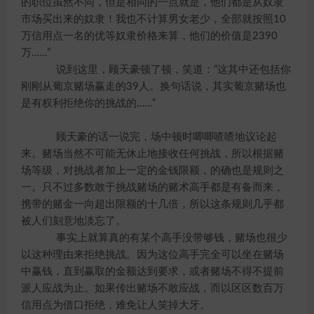
的职位虽然不同，但是相同的一点就是，他们都是从奴隶
市场买出来的奴隶！我也不计算男女老少，全部就按照10
万信用点一名的优等奴隶价格来算，他们的价值是2390
万……”
说到这里，顾天豪顿了顿，笑道：“这其中还包括你
刚刚从葡京赌场赢走的39人。换句话说，其实葡京赌场也
是有权利拒绝你的挑战的……”
顾天豪的话一说完，场中顿时唧唧喳喳地议论起
来。赌场当然不可能无休止地接收任何挑战，所以根据赌
场等级，对挑战者加上一定的金钱限额，的确也是规则之
一。只不过多数敢于挑战赌场的赌术高手都是有备而来，
携带的赌金一向超出限额的十几倍，所以这条规则几乎都
被人们刻意地淡忘了。
事实上就算真的有某个高手没带够钱，赌场也很少
以这种理由来拒绝挑战。因为这位高手完全可以坐在赌场
中赢钱，直到赢取的金额达到要求，或者赌场不得不提前
派人应战为止。如果传出赌场不敢应战，而以区区数百万
信用点为借口拒绝，难免让人笑掉大牙。