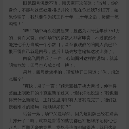
眼见四号沉默不语，顾天豪再次笑道：“当然，你的
身价，不能与这些奴隶相提并论！现在你差我7610万，如
果你输了，我只要你为我工作十年……十年之后，赌债一笔
勾销！”
“哗！”场中再次喧腾起来，显然为四号这年薪761万
的工资而兴奋。虽然场中的多数人非富即贵，不过依然不
能把七千万当成一个小数目，甚至很观战的陪同人员已经
恨不得自己就是四号，然后上场去故意输掉这次比赛了。
白晓飞同样叹了一声，心知面对这样的诱饵，就算
明知危险，四号也八成会搏一搏了。
果然，四号默然半晌，谨慎地开口问道：“你，想怎
么赌？”
“爽快，君子一言！”顾天豪挑了挑大拇指，伸手将
桌面上呗掀开的扑克重新扣过来，懒洋洋地说道：“我也懒
得想什么新赌法，正好这里牌都有人替我洗完了，咱们就
接着刚才的赌局，猜顺牌如何？”
话音一落，场中又是哗然。因为这副牌已经在赌桌
上摊开了半晌，就算是普通的赌徒都已经把牌序记得七七
八八。而顾天豪的意思，竟然是连牌都懒得洗，就用这副