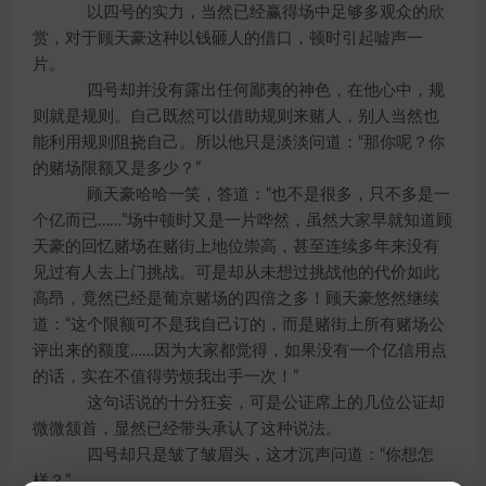
以四号的实力，当然已经赢得场中足够多观众的欣
赏，对于顾天豪这种以钱砸人的借口，顿时引起嘘声一
片。
四号却并没有露出任何鄙夷的神色，在他心中，规
则就是规则。自己既然可以借助规则来赌人，别人当然也
能利用规则阻挠自己。所以他只是淡淡问道：“那你呢？你
的赌场限额又是多少？”
顾天豪哈哈一笑，答道：“也不是很多，只不多是一
个亿而已……”场中顿时又是一片哗然，虽然大家早就知道顾
天豪的回忆赌场在赌街上地位崇高，甚至连续多年来没有
见过有人去上门挑战。可是却从未想过挑战他的代价如此
高昂，竟然已经是葡京赌场的四倍之多！顾天豪悠然继续
道：“这个限额可不是我自己订的，而是赌街上所有赌场公
评出来的额度……因为大家都觉得，如果没有一个亿信用点
的话，实在不值得劳烦我出手一次！”
这句话说的十分狂妄，可是公证席上的几位公证却
微微颔首，显然已经带头承认了这种说法。
四号却只是皱了皱眉头，这才沉声问道：“你想怎
样？”