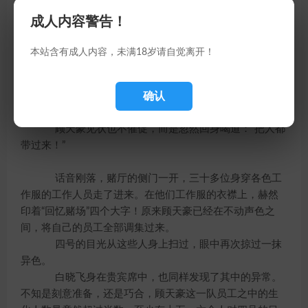
“聪明！”顾天豪又是用力一拍赌桌，哈哈笑道：“我
成人内容警告！
既然走上赌桌，当然不是为了拒绝你的挑战。你应该也早
就看出来了吧？想要跟我赌，很简单——我要你加注！”
本站含有成人内容，未满18岁请自觉离开！
四号冷冷答道：“我没有钱。”
“我不是要钱。”顾天豪摇了摇头，瞪着四号一字一
确认
顿地说道：“我要的也是人！就是你这个人！”
四号眼中寒光一闪，静静地没有答复。
顾天豪见状也不催促，而是忽然回身喝道：“把人都
带过来！”
话音刚落，赌厅的侧门一开，三十多位身穿各色工
作服的工作人员走了进来。在他们工作服的衣襟上，赫然
印着“回忆赌场”四个大字！原来顾天豪已经在不动声色之
间，将自己的员工全部调集过来。
四号的目光从这些人身上扫过，眼中再次掠过一抹
异色。
白晓飞身在贵宾席中，也同样发现了其中的异常。
不知是刻意准备，还是巧合，顾天豪这一队员工之中的生