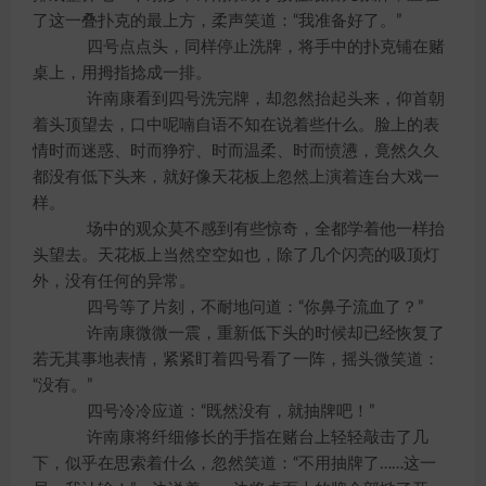
了这一叠扑克的最上方，柔声笑道：“我准备好了。”
四号点点头，同样停止洗牌，将手中的扑克铺在赌
桌上，用拇指捻成一排。
许南康看到四号洗完牌，却忽然抬起头来，仰首朝
着头顶望去，口中呢喃自语不知在说着些什么。脸上的表
情时而迷惑、时而狰狞、时而温柔、时而愤懑，竟然久久
都没有低下头来，就好像天花板上忽然上演着连台大戏一
样。
场中的观众莫不感到有些惊奇，全都学着他一样抬
头望去。天花板上当然空空如也，除了几个闪亮的吸顶灯
外，没有任何的异常。
四号等了片刻，不耐地问道：“你鼻子流血了？”
许南康微微一震，重新低下头的时候却已经恢复了
若无其事地表情，紧紧盯着四号看了一阵，摇头微笑道：
“没有。”
四号冷冷应道：“既然没有，就抽牌吧！”
许南康将纤细修长的手指在赌台上轻轻敲击了几
下，似乎在思索着什么，忽然笑道：“不用抽牌了……这一