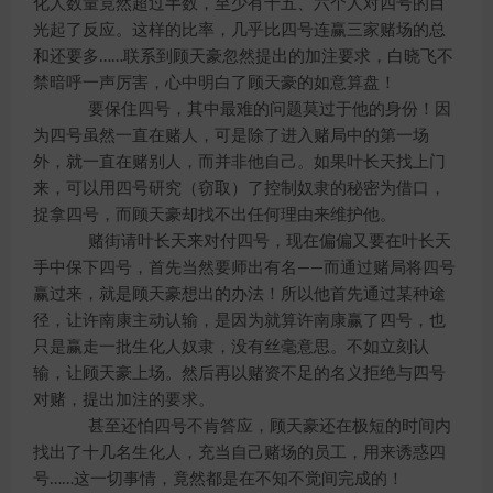
化人数量竟然超过半数，至少有十五、六个人对四号的目
光起了反应。这样的比率，几乎比四号连赢三家赌场的总
和还要多……联系到顾天豪忽然提出的加注要求，白晓飞不
禁暗呼一声厉害，心中明白了顾天豪的如意算盘！
要保住四号，其中最难的问题莫过于他的身份！因
为四号虽然一直在赌人，可是除了进入赌局中的第一场
外，就一直在赌别人，而并非他自己。如果叶长天找上门
来，可以用四号研究（窃取）了控制奴隶的秘密为借口，
捉拿四号，而顾天豪却找不出任何理由来维护他。
赌街请叶长天来对付四号，现在偏偏又要在叶长天
手中保下四号，首先当然要师出有名——而通过赌局将四号
赢过来，就是顾天豪想出的办法！所以他首先通过某种途
径，让许南康主动认输，是因为就算许南康赢了四号，也
只是赢走一批生化人奴隶，没有丝毫意思。不如立刻认
输，让顾天豪上场。然后再以赌资不足的名义拒绝与四号
对赌，提出加注的要求。
甚至还怕四号不肯答应，顾天豪还在极短的时间内
找出了十几名生化人，充当自己赌场的员工，用来诱惑四
号……这一切事情，竟然都是在不知不觉间完成的！