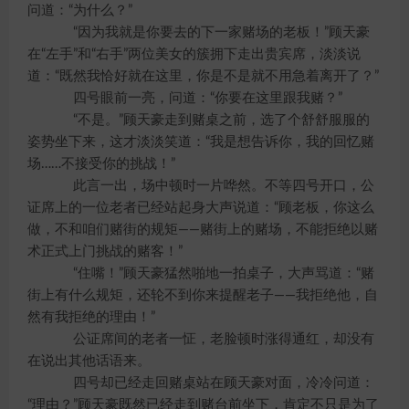
问道：“为什么？”
“因为我就是你要去的下一家赌场的老板！”顾天豪
在“左手”和“右手”两位美女的簇拥下走出贵宾席，淡淡说
道：“既然我恰好就在这里，你是不是就不用急着离开了？”
四号眼前一亮，问道：“你要在这里跟我赌？”
“不是。”顾天豪走到赌桌之前，选了个舒舒服服的
姿势坐下来，这才淡淡笑道：“我是想告诉你，我的回忆赌
场……不接受你的挑战！”
此言一出，场中顿时一片哗然。不等四号开口，公
证席上的一位老者已经站起身大声说道：“顾老板，你这么
做，不和咱们赌街的规矩——赌街上的赌场，不能拒绝以赌
术正式上门挑战的赌客！”
“住嘴！”顾天豪猛然啪地一拍桌子，大声骂道：“赌
街上有什么规矩，还轮不到你来提醒老子——我拒绝他，自
然有我拒绝的理由！”
公证席间的老者一怔，老脸顿时涨得通红，却没有
在说出其他话语来。
四号却已经走回赌桌站在顾天豪对面，冷冷问道：
“理由？”顾天豪既然已经走到赌台前坐下，肯定不只是为了