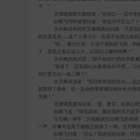
汗。”
艾佛璐茜瞪大眼睛道：“你自己——应付李察
白晓飞同时皱眉问道：“库拉尔汗怎么了？
古月枫没有回答艾佛璐茜的问题，只是朝白
的主谋是谁……这个人很小心，应该不会那么快就
“唔……每次打架，大胡子都跑的飞快，的确
了，罪恶之都又这么大，让我们上哪找他啊？”
古月枫悠然问道：“那不如你们挡住李察威尔
“那算了，还是我们去抓库拉尔汗吧……”白
你打算怎么一挑二啊？”
古月枫淡淡道：“我自然有我的办法……总之
就算拼了老命，也一定会把李察威尔和叶长天拖
关键！”
艾佛璐茜肃容应道：“是。教官，你放心吧
白晓飞道：“我也跟去。最近我的功力提升不
古月枫一伸手，闪电般抓住白晓飞的肩膀，
一声，好像半边身子都随之烧着了一样。古月枫收
白晓飞问道：“怎么？我进步的太快，吓到