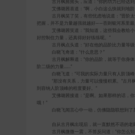
古月枫摇摇头，应道：“你的功力已经达到人
艾佛璐茜喜道：“啊，小白这么快就到地阶
古月枫笑了笑，有些忧虑地说道：“晋阶太
把握，并不是力量越强就越好——否则银河系里最
艾佛璐茜笑道：“我知道，这些我会教给小
好控制住力量，还真得好好练练呢。”
古月枫点头道：“好在他的品阶比力量等级高
白晓飞奇道：“什么意思？”
古月枫解释道：“你的品阶，就等于你身体
阶二级的力量……”
白晓飞道：“可我的实际力量只有人阶顶峰
“那没有关系，力量可以慢慢积累。”古月枫
到容纳人阶顶峰的程度要好。”
艾佛璐茜接道：“是啊。如果那样的话，你
哦！”
白晓飞闻言心中一动，仿佛隐隐联想到了某
自从古月枫出现后，就一直默然不语的老顾天
古月枫微微一震，不答反问道：“你怎么知