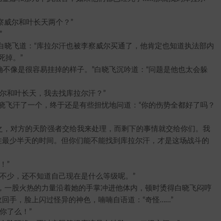
威尔和叶长天两个？”
”
晓飞道：“库拉尔汗也被李察威尔买通了，他肯定也知道执法部内
死掉。”
不像是很容易挂掉的样子。”白晓飞沉吟道：“问题是他也太会躲
和叶长天，我去找库拉尔汗？”
晓飞汗了一个，终于还是有些担忧地问道：“你的伤势全都好了吗？
，对方的天阶强者交给我来处理，而剩下的事情就交给你们。我
住最少半天的时间。但你们能不能找到库拉尔汗，才是这场战斗的
！”
少，还不知道自己现在是什么等级呢。”
一股火热的力量沿着她的手掌冲进他体内，顿时烫得白晓飞闷哼
回手，脸上闪过怪异的神色，喃喃自语道：“奇怪……”
你了么！”