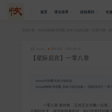
首页
淫生世界
佳怡系列
长篇
当前位置：
huiasd(恢恢)书友圈_灰灰小说作品集
长篇18禁
星
>
>
huiasd
星际后宫
2020-08-18
【星际后宫】一零八章
huiasd书友圈 灰灰小说作品
huiasd(恢恢)书友圈_灰灰小说作品集
»
【星际后宫】一零
一零八章 将对将，王对王古月枫一出现，立
尔和叶长天，就交给我来应付。你们负责找到黛