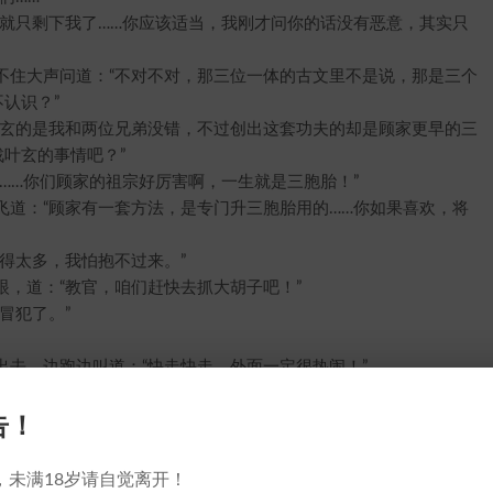
只剩下我了……你应该适当，我刚才问你的话没有恶意，其实只
住大声问道：“不对不对，那三位一体的古文里不是说，那是三个
认识？”
玄的是我和两位兄弟没错，不过创出这套功夫的却是顾家更早的三
叶玄的事情吧？”
…你们顾家的祖宗好厉害啊，一生就是三胞胎！”
：“顾家有一套方法，是专门升三胞胎用的……你如果喜欢，将
得太多，我怕抱不过来。”
道：“教官，咱们赶快去抓大胡子吧！”
冒犯了。”
，边跑边叫道：“快走快走，外面一定很热闹！”
恍如一片红云飘动，紧紧跟在了两人后面。
小乖，你留下。”
告！
。”
不是正好帮忙么，让她留下做什么？”
，未满18岁请自觉离开！