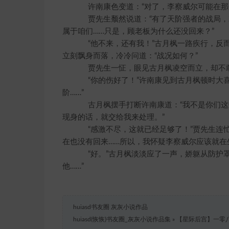
许南康色变道：“对了，李察威尔可能在那边
贾先生颓然说道：“有了天阶强者的战局，
属于咱们……只是，顾老板为什么还没回来？”
“他不来，还有我！”古月枫一路疾行，反而
立刻飘身而落，冷冷问道：“战况如何？”
贾先生一怔，眼见古月枫凌空而立，却不敢小
“你的伤好了！”许南康见到古月枫顿时大喜
阶……”
古月枫摆手打断许南康道：“我不是你们这
现身的话，就交给我来处理。”
“感激不尽，这就已经足够了！”贾先生连忙
在也没有回来……所以，我怀疑李察威尔应该就在
“好。”古月枫淡淡应了一声，娇躯从防护罩
他……”
huiasd书友圈 灰灰小说作品
huiasd(恢恢)书友圈_灰灰小说作品集
»
【星际后宫】一零