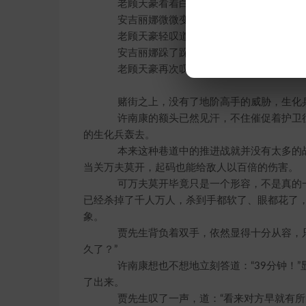
老顾天豪看着白晓飞等人远去的背影，淡淡说
安吉丽娜微微变色：“那小白他们岂不是很
老顾天豪轻叹道：“危险的……又岂止他们？
安吉丽娜跺了跺脚，咬牙道：“我跟着去看看
老顾天豪再次叹了一声，缓缓坐下，良久
赌街之上，没有了地阶高手的威胁，生化兵
许南康的额头已然见汗，不住催促着护卫往
的生化兵轰去。
本来这种巷道中的推进战就并没有太多的战
当关万夫莫开，起码也能给敌人以百倍的伤害。
可万夫莫开毕竟只是一个形容，不是真的一
已经杀掉了千人万人，杀到手都软了、眼都花了
象。
贾先生背负着双手，依然显得十分从容，只
久了？”
许南康想也不想地立刻答道：“39分钟！”
了出来。
贾先生叹了一声，道：“看来对方早就有所防