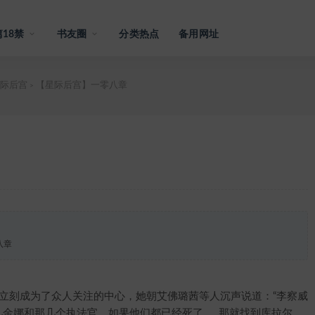
18禁
书友圈
分类热点
备用网址
际后宫
【星际后宫】一零八章
>
八章
刻成为了众人关注的中心，她朝艾佛璐茜等人沉声说道：“李察威
儿金娜和那几个执法官，如果他们都已经死了……那就找到库拉尔