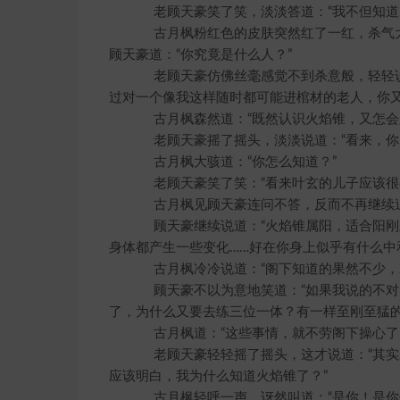
老顾天豪笑了笑，淡淡答道：“我不但知道火
古月枫粉红色的皮肤突然红了一红，杀气大
顾天豪道：“你究竟是什么人？”
老顾天豪仿佛丝毫感觉不到杀意般，轻轻说道
过对一个像我这样随时都可能进棺材的老人，你又
古月枫森然道：“既然认识火焰锥，又怎会
老顾天豪摇了摇头，淡淡说道：“看来，你的
古月枫大骇道：“你怎么知道？”
老顾天豪笑了笑：“看来叶玄的儿子应该很喜
古月枫见顾天豪连问不答，反而不再继续追
顾天豪继续说道：“火焰锥属阳，适合阳刚
身体都产生一些变化……好在你身上似乎有什么中
古月枫冷冷说道：“阁下知道的果然不少，
顾天豪不以为意地笑道：“如果我说的不对，
了，为什么又要去练三位一体？有一样至刚至猛的
古月枫道：“这些事情，就不劳阁下操心了
老顾天豪轻轻摇了摇头，这才说道：“其实三
应该明白，我为什么知道火焰锥了？”
古月枫轻呼一声，讶然叫道：“是你！是你们