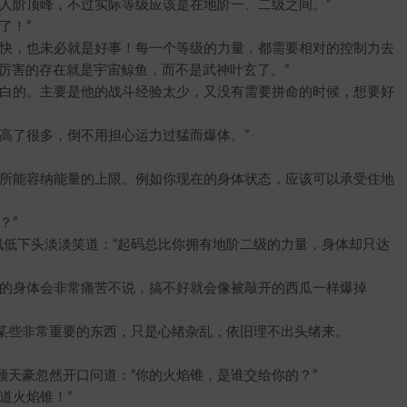
阶顶峰，不过实际等级应该是在地阶一、二级之间。”
了！”
快，也未必就是好事！每一个等级的力量，都需要相对的控制力去
厉害的存在就是宇宙鲸鱼，而不是武神叶玄了。”
白的。主要是他的战斗经验太少，又没有需要拼命的时候，想要好
了很多，倒不用担心运力过猛而爆体。”
所能容纳能量的上限。例如你现在的身体状态，应该可以承受住地
？”
低下头淡淡笑道：“起码总比你拥有地阶二级的力量，身体却只达
的身体会非常痛苦不说，搞不好就会像被敲开的西瓜一样爆掉
些非常重要的东西，只是心绪杂乱，依旧理不出头绪来。
豪忽然开口问道：“你的火焰锥，是谁交给你的？”
道火焰锥！”