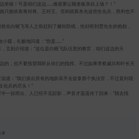
坐镇！可是咱们这边……难道要让顾老板亲自上场？！”
就只能依靠将对将、王对王。否则就算杀光这些生化兵，胜利也不
抢在白晓飞等人之前赶到了赌街防线，恰好听到贾先生的抱怨，
窥，礼貌地问道：“您是……”
，立刻介绍道：“这位是白晓飞队伍里的教官，咱们这边的天
边的，也不要指望我听从你们的指挥。不过如果李察威尔和叶长天
说道：“我们派出所有的地阶高手去捉拿那个执法官，不过直到现
生化兵的尽头！”
中一掠而出。人已经不见踪影，声音才遥遥传了回来：“我去找
八章