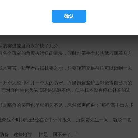
道：“待会的战斗，不是地阶能应付的……”
危险！”
确认
你放心，那小子死不了。”
。”说完脚下一点，飞快朝着避难所外跑去。
无语。
的突进速度再次加快了几分。
各个薄弱的角度去运送能量块，同时也亲手拿起热武器朝着前方
术可言，防守者占据机要之地，只要弹药充足往往可以做到一夫
万个人也冲不开一个人的防守。而赌街这些护卫却觉得自己真的
，而对面的生化兵依旧还是源源不绝，似乎根本没有停止补充的迹
是嘴角的笑容也早就消失不见，忽然低声问道：“那些高手出去多
显然这个时间他已经在心中计算很久，所以贾先生一问，就脱口答
备，这些地阶……怕是，回不来了。”