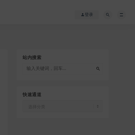
登录
站内搜索
快速通道
快
速
通
道