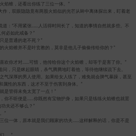
焰锥，还看出你练了三位一体。”
作，双眼隐隐竟有两股火焰似的光芒从眸中离体探出来，盯着老
：“不用紧张……人活得时间长了，知道的事情自然就多些。不
何必如此戒备？”
只是普通的老不死？”
火焰锥并不是叶玄教的，莫非是他儿子偷偷传给你的？”
欢你才对……可惜，他传给你这个火焰锥，却等于是害了你。”
问，只是眯起眼睛，杀气腾腾地盯着他，等待他继续说下去。
之气深厚的男人使用。如果给女人练了，难免就会脾气暴躁，甚至
和属性的东西，这才不至于伤害到身体。”
就是管得未免太宽了一点！”
你不听便是……你既然有宝物护身，如果只是练练火焰锥也就罢
功夫还不够么？”
。”
位一体，原本就是我们顾家的功夫……这样解释的话，你是不是
……”