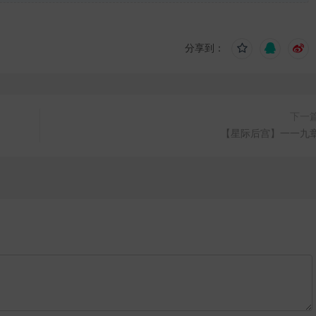
分享到：
下一
【星际后宫】一一九