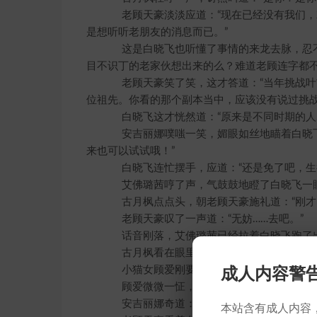
老顾天豪淡淡应道：“现在已经没有我们，就
是想听听老朋友的消息而已。”
这是白晓飞也听懂了事情的来龙去脉，忍不
目不识丁的老家伙想出来的么？难道老顾连字都不
老顾天豪笑了笑，这才答道：“当年挑战叶
位祖先。你看的那个副本当中，应该没有说过挑战
白晓飞这才恍然道：“原来是不同时期的人…
安吉丽娜噗嗤一笑，媚眼如丝地瞄着白晓飞道
来也可以试试哦！”
白晓飞连忙摆手，应道：“还是免了吧，生
艾佛璐茜哼了声，气鼓鼓地瞪了白晓飞一眼，
古月枫点点头，朝老顾天豪施礼道：“刚才
老顾天豪叹了一声道：“无妨……去吧。”
话音刚落，艾佛璐茜已经拉着白晓飞跑了出去
古月枫看在眼里，微微一笑之间，整个身体
小猫女顾爱刚要动身，老顾天豪忽然道：“
成人内容警
顾爱微微一怔，停下脚步道：“是，老主人
安吉丽娜奇道：“这小猫也有地阶了吧？出去
本站含有成人内容