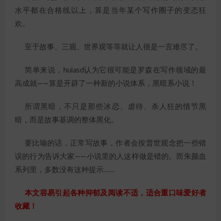
水平都在合格线以上，算是当年某个写作圈子的变态狂
欢。
至于故事、三观、世界观等等就让人很是一言难尽了。
简单来说，huiasd认为它很可能是罗森在写作领域的最
高成就——算是开辟了一种新的小说体系，黑暗系小说！
所谓黑暗，不只是那些冰恋、虐待、杀人狂的情节黑
暗，而是故事基调的整体黑化。
要比喻的话，正常写故事，作者会按普世观念把一些错
误的行为告诉大家——小说里的人这样做是错的。而朱颜血
系列里，多数没有这种提示……
本文容易引起各种抑郁及阅读不适，适合重口味爱好者
收藏！