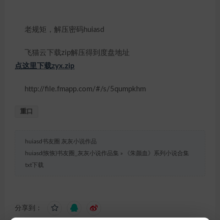
老规矩，解压密码huiasd
飞猫云下载zip解压得到度盘地址
点这里下载zyx.zip
http://file.fmapp.com/#/s/5qumpkhm
重口
huiasd书友圈 灰灰小说作品
huiasd(恢恢)书友圈_灰灰小说作品集
»
《朱颜血》系列小说合集
txt下载
分享到：