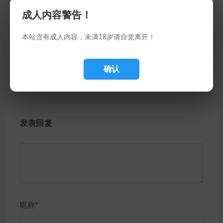
成人内容警告！
上一篇
下一篇
本站含有成人内容，未满18岁请自觉离开！
重口佳怡 第四章 萝莉谁怕谁
淫生系列之重乐酒店 第一章
确认
发表回复
昵称*