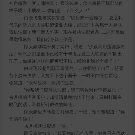
神色微微一变，喃喃道：“看这装束，怎么像是正规部队的
样子呢！小朋友……你们惹上了什么人？”
白晓飞老老实实答道：“说起来一言难尽……总之我
代表的势力是人类联盟诺亚大楼，那些护甲兵属于人类联
盟执法部！我们遭人陷害，现在被执法部追杀……老哥哥如
果觉得麻烦，我们转身就走便是。”
顾天豪嘿嘿干笑了两声，晒道：“少跟我用这些激将
法！罪恶之都里至少已经有十年没见过三大联盟的军队出
现了，如果连这样的麻烦都不怕，那除非我是个傻子！”
白晓飞没想到顾天豪竟然一口便拒绝了自己，待要
苦下脸来央求，又拉不下这个面子，一时不由僵在原地，
强笑道：“既然这样，那我们这就……”
“你帮我们应付执法部，我们帮你对付李察威尔！”
古月枫的声音虽小，却清清楚楚地传了过来，及时打断白
晓飞的话，带着斩钉截铁的味道。
顾天豪应声朝着古月枫看了一眼，顿时皱眉道：“你
伤的不轻！”
古月枫淡淡应道：“是。”
顾天豪继续道：“我看你们几个人里，好像只有你这