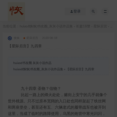
登录
当前位置：
huiasd(恢恢)书友圈_灰灰小说作品集
长篇18禁
星际后宫
【星际后宫】九四章
>
>
>
恢恢
星际后宫
2020-08-18
【星际后宫】九四章
huiasd书友圈 灰灰小说作品
huiasd(恢恢)书友圈_灰灰小说作品集
»
【星际后宫】九四章
九十四章 圣物？信物？
比起一路上的烽火处处，赌街上安宁的几乎就像个
世外桃源。只不过原本宽阔的入口处也同样架起了铁丝网
和两座堡垒，甚至还有五、六辆老式的履带战车也被开到
这里，当成了临时的路障使用，乌黑的炮管中寒光闪闪，