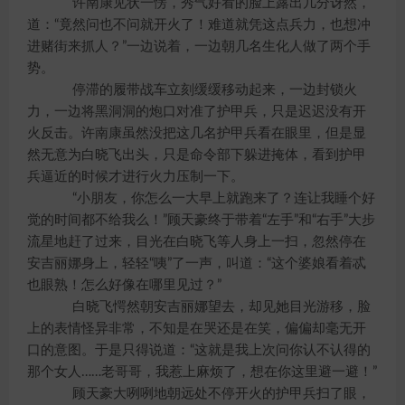
许南康见状一愣，秀气好看的脸上露出几分讶然，
道：“竟然问也不问就开火了！难道就凭这点兵力，也想冲
进赌街来抓人？”一边说着，一边朝几名生化人做了两个手
势。
停滞的履带战车立刻缓缓移动起来，一边封锁火
力，一边将黑洞洞的炮口对准了护甲兵，只是迟迟没有开
火反击。许南康虽然没把这几名护甲兵看在眼里，但是显
然无意为白晓飞出头，只是命令部下躲进掩体，看到护甲
兵逼近的时候才进行火力压制一下。
“小朋友，你怎么一大早上就跑来了？连让我睡个好
觉的时间都不给我么！”顾天豪终于带着“左手”和“右手”大步
流星地赶了过来，目光在白晓飞等人身上一扫，忽然停在
安吉丽娜身上，轻轻“咦”了一声，叫道：“这个婆娘看着忒
也眼熟！怎么好像在哪里见过？”
白晓飞愕然朝安吉丽娜望去，却见她目光游移，脸
上的表情怪异非常，不知是在哭还是在笑，偏偏却毫无开
口的意图。于是只得说道：“这就是我上次问你认不认得的
那个女人……老哥哥，我惹上麻烦了，想在你这里避一避！”
顾天豪大咧咧地朝远处不停开火的护甲兵扫了眼，