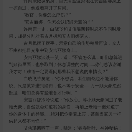
许南康微微躬身，目光有些复杂地在安吉丽娜身上
一掠而过，倒退着离开了房间。
“教官，你要怎么疗伤？”
“安吉丽娜，你怎么认识顾天豪的？”
许南康一走，白晓飞和艾佛璐茜顿时忍不住同时发
问，却是分别对着古月枫和安吉丽娜两人。
古月枫摆了摆手，示意自己的伤势稍后再议，众人
不由都把目光集中到安吉丽娜身上。
安吉丽娜淡淡一笑，道：“不管怎么说，咱们总算进
到赌街里面，也争取到了休息调整的时间……你们总该谢谢
我才对！难道一定要逼问那些我不想说的事情么？”
白晓飞苦笑道：“你不想说，我们自然也不能逼你
说。只是就算进到赌街，也不等于安全……万一顾天豪忽然
翻脸，咱们总得有些准备才行啊。”
安吉丽娜冷冷说道：“你放心。等小顾天豪问过了老
顾天豪，自然就会知道我的身份，再加上老顾一但知道了
你的身体中的异能……绝对把你奉若上宾，甚至当宝贝一样
供起来都不奇怪！”
艾佛璐茜哼了一声，晒道：“吞吞吐吐、神神秘秘！