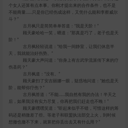
个女人还算有点本事。你刚才提出来的合作条件，也不是
不能商量……只是你已经伤成这样，又凭什么能和李察威尔
斗？”
古月枫只是简简单单答道：“我是天阶！”
顾天豪哈哈一笑，晒道：“那真是巧了，老子也是天
阶！”
古月枫轻轻说道：“给我一间静室，让我们休息半
天，我就能治好伤势。”
顾天豪大声问道：“你身上有古武学流派传下来的疗
伤圣药？”
古月枫道：“没有。”
顾天豪扫了安吉丽娜一眼，疑惑地问道：“她也是天
阶，能帮你疗伤？”
古月枫答道：“不能……我自然有我的办法！半天之
后，如果我没有实力尽复，你再把我们赶走也不晚！”
顾天豪嘿嘿笑道：“听起来似乎不错，可惜这样的筹
码还是稍微差了些。等老子和联盟执法部交上火，到时候
想撤也撤不下来，就算把你丢出去又有什么用？”