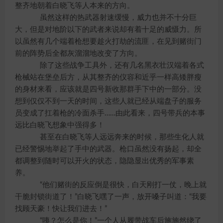
整齐地朝着白晓飞等人本来的方向。
虽然这样的热武器射速缓慢，威力也并不十分巨
大，但是对地阶以下的武者来说却有着十足的威慑力。所
以虽然有几个端着枪想要趁火打劫的流匪，在见到赌街门
前的阵势后全都灰溜溜地改变了方向。
除了这些战争工具外，还有几名黑衣壮汉端着各式
枪械站在堡垒后方，从其整齐的仪容和近乎一样高矮胖瘦
的身材来看，应该就是四号新收那群手下中的一部分。没
想到仅仅不到一天的时间，这些人就已经从端盘子的服务
员变成了扛着枪的冷面杀手……由此看来，四号带兵的本事
远比白晓飞想象中强得多！
甚至在白晓飞等人远远奔来的时候，那些生化人就
已经警惕地举起了手中的武器。枪口虽然没有扬起，却全
都调整到随时可以开火的状态，隐隐显出优秀的军事素
养。
“他们赌街的反应倒是很快，白天刚打一仗，晚上就
干脆封锁街道了！”白晓飞嘿了一声，放开嗓子叫道：“我要
找顾天豪！快让我们进去！”
“咦？怎么是你！”一个人从履带战车后施施然绕了