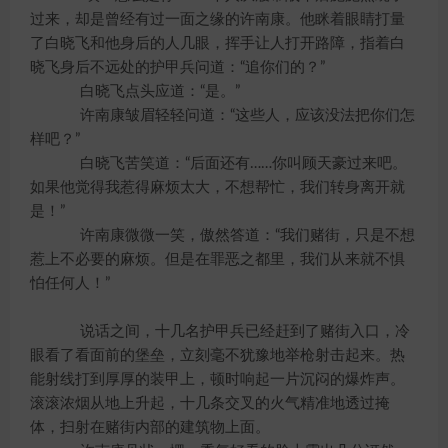
过来，却是曾经有过一面之缘的许南康。他眯着眼睛打量
了白晓飞和他身后的人几眼，挥手让人打开路障，指着白
晓飞身后不远处的护甲兵问道：“追你们的？”
白晓飞点头应道：“是。”
许南康皱眉轻轻问道：“这些人，应该没法把你们怎
样吧？”
白晓飞苦笑道：“后面还有……你叫顾天豪过来吧。
如果他觉得我惹得麻烦太大，不想帮忙，我们转身离开就
是！”
许南康微微一笑，傲然答道：“我们赌街，只是不想
惹上不必要的麻烦。但是在罪恶之都里，我们从来就不惧
怕任何人！”
说话之间，十几名护甲兵已经赶到了赌街入口，冷
眼看了看面前的堡垒，立刻毫不犹豫地举枪射击起来。热
能射线打到厚厚的装甲上，顿时响起一片沉闷的爆炸声。
滚滚浓烟从地上升起，十几条交叉的火气精准地透过掩
体，扫射在赌街内部的建筑物上面。