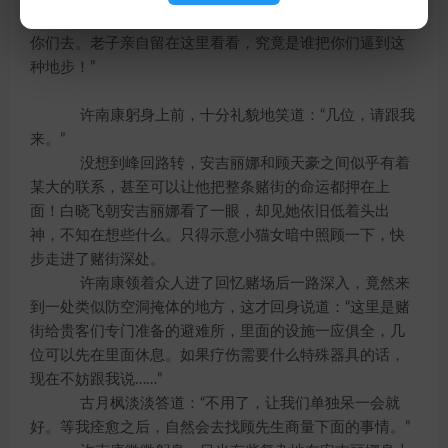
顾天豪脸色数变，终于还是应道：“好。让许南康带
你们去。老子亲自留在这里看看，究竟是谁把你们逼到这
种地步！”
许南康躬身上前，十分礼貌地笑道：“几位，请跟我
来。”
没想到峰回路转，安吉丽娜和顾天豪之间似乎有着
某大的联系，甚至可以让他把整条赌街的命运都押在上
面！白晓飞朝安吉丽娜看了一眼，却见她依旧低着头出
神，不知在想些什么。只得示意小猫女暗中照顾一下，快
步走进了赌街深处。
许南康领着众人进了回忆赌场后一路深入，竟然来
到一处类似防空洞掩体的地方，这才回身说道：“这里是赌
街给贵客们专门准备的避难所，里面的设施一应俱全，几
位可以先在里面休息。如果疗伤需要什么特殊器具的话，
现在不妨跟我说……”
古月枫淡淡答道：“不用了，让我们单独呆一会就
好。等我痊愈之后，自然会去找顾先生商量下面的事情。”