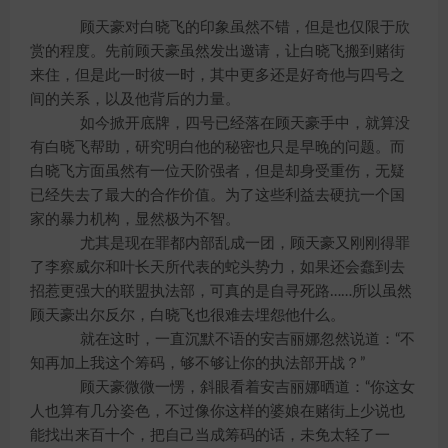
顾天豪对白晓飞的印象虽然不错，但是也仅限于欣
赏的程度。先前顾天豪虽然发出邀请，让白晓飞搬到赌街
来住，但是此一时彼一时，其中更多还是好奇他与四号之
间的关系，以及他背后的力量。
如今掀开底牌，四号已经落在顾天豪手中，就算没
有白晓飞帮助，研究明白他的秘密也只是早晚的问题。而
白晓飞方面虽然有一位天阶强者，但是却身受重伤，无疑
已经失去了最大的合作价值。为了这些利益去硬抗一个国
家的暴力机构，显然极为不智。
尤其是现在罪都内部乱成一团，顾天豪又刚刚得罪
了李察威尔和叶长天所代表的蛇头势力，如果还会蠢到去
招惹更强大的联盟执法部，可真的是自寻死路……所以虽然
顾天豪出尔反尔，白晓飞也很难去埋怨他什么。
就在这时，一直沉默不语的安吉丽娜忽然说道：“不
知再加上我这个筹码，够不够让你的执法部开战？”
顾天豪微微一愣，斜眼看着安吉丽娜晒道：“你这女
人也算有几分姿色，不过像你这样的婆娘在赌街上少说也
能找出来百十个，把自己当成筹码的话，未免太轻了一