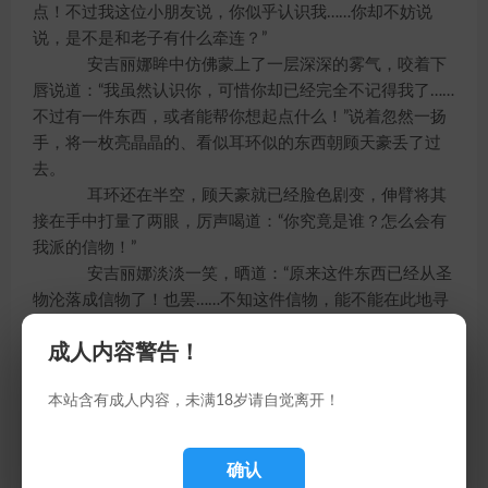
点！不过我这位小朋友说，你似乎认识我……你却不妨说
说，是不是和老子有什么牵连？”
安吉丽娜眸中仿佛蒙上了一层深深的雾气，咬着下
唇说道：“我虽然认识你，可惜你却已经完全不记得我了……
不过有一件东西，或者能帮你想起点什么！”说着忽然一扬
手，将一枚亮晶晶的、看似耳环似的东西朝顾天豪丢了过
去。
耳环还在半空，顾天豪就已经脸色剧变，伸臂将其
接在手中打量了两眼，厉声喝道：“你究竟是谁？怎么会有
我派的信物！”
安吉丽娜淡淡一笑，晒道：“原来这件东西已经从圣
物沦落成信物了！也罢……不知这件信物，能不能在此地寻
得一时的庇护？”
成人内容警告！
顾天豪嘿了一声，高声答道：“你既然有这件东西，
莫说是让我保护你，就算真的让我跟联盟开战也在所不
本站含有成人内容，未满18岁请自觉离开！
惜！只是不知你和这件东西的主人，有什么关系？”
安吉丽娜低头答道：“这些事情，你去问老顾吧……
如果他肯告诉你，自然就会让你知道。现在给我们安排一
确认
间静室，让古月枫疗伤就好。”