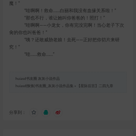
魔！”
“哇啊啊！救命……白丽和我没有血缘关系啦！”
“那也不行，谁让她叫你爸爸的！照打！”
“哇啊啊——小龙女，你有完没完啊！当心老子下次
肏的你也叫爸爸！”
“咦？还敢威胁老娘！去死——正好把你切片来研
究！”
“哇……救命……”
huiasd书友圈 灰灰小说作品
huiasd(恢恢)书友圈_灰灰小说作品集
»
【星际后宫】二四九章
分享到：