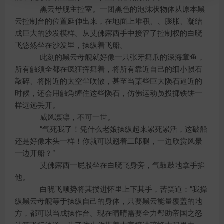
黑云母舰主控室。一团黑色的泡沫状物体从原本黑
云控制台的位置延伸出来，在地面上堆积、、膨胀、凝结
成巨大的沙发模样。从艾佛露西手中接管了控制权的白晓
飞悠然坐在沙发里，操纵着飞船。
此刻的黑云母舰就好像一只张牙舞爪的深海章鱼，
所有触须全都在疯狂挥舞着，将所有靠近自己的细小陨石
敲碎、将附近的太空尘吹散，甚至当某些巨大陨石逼近的
时候，还会用触角缠住这些陨石，仿佛运动员投掷铁饼一
样远远丢开。
威风凛凛，不可一世。
“气死我了！凭什么老娘操纵起来累死累活，这破船
还是好像木头一样！你就可以翘着二郎腿，一边欣赏风景
一边开船？”
艾佛露西一屁股坐在白晓飞身旁，气鼓鼓地拿手掐
他。
白晓飞顺势将其搂进怀里上下其手，苦笑道：“我操
纵黑云母舰等于操纵自己的身体，只要黑云能量覆盖的地
方，都可以当成操作台。现在晴晴需要全力帮助帝国之怒