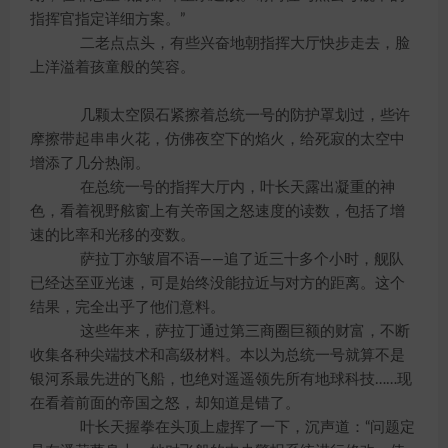
指挥官指定详细方案。”
二老点点头，有些兴奋地朝指挥大厅快步走去，脸
上洋溢着孩童般的笑容。
几颗太空陨石紧擦着总统一号的防护罩划过，些许
摩擦带起串串火花，仿佛夜空下的焰火，给死寂的太空中
增添了几分热闹。
在总统一号的指挥大厅内，叶长天露出凝重的神
色，看着视野舷窗上有关帝国之怒速度的读数，包括了增
速的比率和光移的变数。
萨拉丁亦皱眉不语——追了近三十多个小时，舰队
已经达至亚光速，可是始终没能拉近与对方的距离。这个
结果，完全出乎了他们意料。
这些年来，萨拉丁通过第三商圈巨额的财富，不断
收集各种尖端技术和高级材料。本以为总统一号就算不是
银河系最先进的飞船，也绝对遥遥领先所有地球科技……现
在看着前面的帝国之怒，却知道是错了。
叶长天握拳在头顶上虚挥了一下，沉声道：“问题定