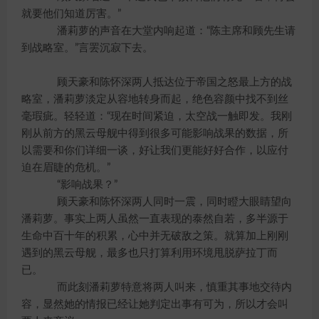
就要他们知道厉害。”
潘莉萝的声音在大堂内响起道：“陈主席和顾先生请
到战略室。”言罢沉寂下去。
顾天豪和陈怀深两人抵达位于帝国之怒最上方的战
略室，潘莉萝淡定从容地转身而起，绝色容颜中找不到丝
毫瑕疵。轻轻道：“现在时间紧迫，太空战一触即发。我刚
刚从前方的黑云母舰中得到很多可能影响战果的数据，所
以需要和你们详细一谈，好让我们更能好好合作，以应付
迫在眉睫的危机。”
“影响战果？”
顾天豪和陈怀深两人同时一震，同时瞪大眼睛望向
潘莉萝。事实上两人虽然一直表现的泰然自若，多半源于
生命中百十年的积累，心中并无破敌之策。就算加上刚刚
遇到的黑云母舰，最多也只打算利用环境甩脱萨拉丁而
已。
而此刻潘莉萝特意将两人叫来，慎重其事地交待内
容，显然她的情报已经让她判定出事有可为，所以才会叫