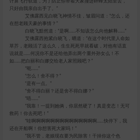
计算飞行轨道，为了防止你带着大家撞进碎蜂太阳里去，
只好由我亲自出手了。”
艾佛露西见白晓飞神情不佳，皱眉问道：“怎么，还
在想老顾天豪的事情？”
白晓飞黯然道：“是啊……不知该怎么向他解释……”
艾佛露西抱紧白晓飞，晒道：“在这个时代里人命如
草芥，老顾活了这么久，生生死死早就看破，对他有话直
说就是……何况你不是还给他弄出两个重外孙女么！不
如……把白丽和白娜交给老人家照顾吧？”
“呃……”
“怎么！舍不得？”
“是有一点。”
“舍不得白丽？还是舍不得白娜？”
“唔……”
“我靠！一提到她俩，你居然硬了！真是变态！无可
救药！你去死吧！”
“哇啊啊啊啊啊啊啊啊啊啊啊啊啊啊……快停下，我
还在开船啊！你想害死大家吗！”
“我不管，老娘现在要为民除害！干掉你这个色