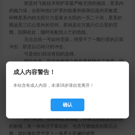
那是对飞航技术和护罩最严峻无情的挑战，星系内
的磁力场，会影响他们护罩的能量和探测仪器的灵敏度。
碎蜂星系内的太阳引力是家乡太阳的一百二十倍，星系的
围远至三亿公里外的空间，那就是在方圆六亿公里的范
围，陷阱处处，随时有船毁人亡的危险。
无论总统一号如何坚固，绝受不了一颗行星的正面
冲击，那是以亿吨计的冲击。
可是他们却没有别的选择。
报告传来，前方的帝国之怒号果然降低了速度，同
时却一头扎进了碎蜂星系外围。
成人内容警告！
这等于是赤裸裸的威胁！
萨拉丁和叶长天两人为之色变。
本站含有成人内容，未满18岁请自觉离开！
他们必须趁帝国之怒仍末深入碎蜂星系之前赶上对
方，否则在茫茫的星空，将永远再找不到帝国之怒号的踪
确认
影。
同一时间。在碎蜂星系深处，碎蜂太阳散发出炽热
的射线，将一块块过于靠近的、包含可燃物质的陨石点
燃，就好像给星空穿上一条星火斑斓的裙带。