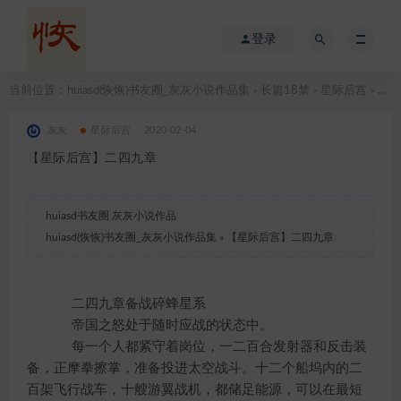
登录
当前位置：
huiasd(恢恢)书友圈_灰灰小说作品集
长篇18禁
星际后宫
【星际后宫】二四九章
>
>
>
灰灰
星际后宫
2020-02-04
【星际后宫】二四九章
huiasd书友圈 灰灰小说作品
huiasd(恢恢)书友圈_灰灰小说作品集
»
【星际后宫】二四九章
二四九章备战碎蜂星系
帝国之怒处于随时应战的状态中。
每一个人都紧守着岗位，一二百合发射器和反击装
备，正摩拳擦掌，准备投进太空战斗。十二个船坞内的二
百架飞行战车，十艘游翼战机，都储足能源，可以在最短