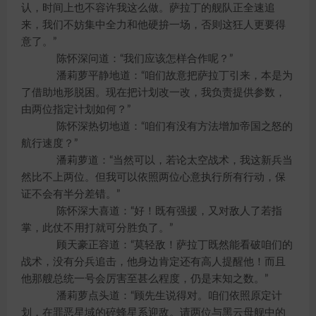
认，时间上也不容许我这么做。萨拉丁的舰队正全速追
来，我们不妨集中全力和他硬拚一场，否则这狂人更要得
意了。”
陈怀深问道：“我们应该怎样合作呢？”
潘莉萝平静地道：“咱们故意把萨拉丁引来，本是为
了借助地形脱困。现在把计划改一改，我负责提供参数，
由两位指定计划如何？”
陈怀深热切地道：“咱们有没有方法增加帝国之怒的
航行速度？”
潘莉萝道：“当然可以，若论太空战术，我这新兵当
然比不上两位。但我可以依照两位心意执行所有行动，保
证不会有半分差错。”
陈怀深大喜道：“好！既有强援，又对敌人了若指
掌，此仗不用打就可分胜负了。”
顾天豪正容道：“莫轻敌！萨拉丁既然能看破咱们的
战术，没有分兵追击，他身边肯定还有高人提醒他！而且
他那艘总统一号会厉害至甚么程度，仍是末知之数。”
潘莉萝点头道：“顾先生说得对。咱们依照原定计
划，在罪恶星域的碎蜂星系迎敌。请两位与黑云母舰中的