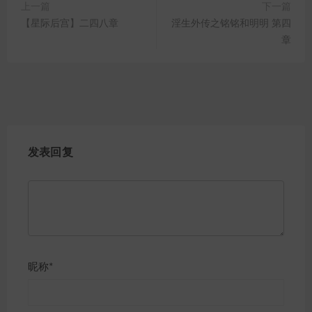
上一篇
下一篇
【星际后宫】二四八章
淫生外传之铭铭和明明 第四
章
发表回复
昵称*