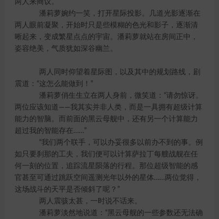
两人来商议。
潘莉萝婉约一笑，打开星际投影。几道光影逐渐在
两人眼前凝聚，开始时只是些模糊的色光和影子，逐渐清
晰起来，变成繁星点点的宇宙。潘莉萝就站在房间正中，
姿容绝美，气质犹如深谷幽兰。
两人同时仰望着星际图，以及其中的规划路线，剧
震道：“这怎么能做到！”
潘莉萝俏生生立在两人身前，微笑道：“请勿惊讶。
两位应该知道——我其实并非人类，而是一具拥有超级计算
能力的智脑。而前面的黑云母舰中，还有另一个计算能力
超过我的智能存在……”
“我们两个联手，可以办妥很多以前办不到的事。例
如只要刹那的工夫，我们便可以计算萨拉丁每艘战舰在任
何一刻的位置，追踪流星陨落的行程。那位超级智能的感
官甚至可通过跳跃空间遥测光年以外的星体……两位觉得，
这场战斗的天平是否倾斜了呢？”
两人震骇太甚，一时说不话来。
潘莉萝淡然地说道：“黑云母舰的一些参数还无法确