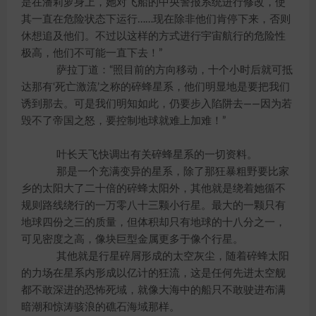
是在潘莉萝身上，她对飞船的中央警报系统进行修改，使
其一直在危险状态下运行……现在除非他们肯停下来，否则
休想追及他们。不过以这样的方式进行宇宙航行的危险性
极高，他们不可能一直下去！”
萨拉丁道：“照目前的方向移动，十个小时后就可抵
达那有‘死亡激流’之称的碎蜂星系，他们明显地是要把我们
诱到那去。可是我们明知如此，仍要步入陷阱去——因为若
毁不了帝国之怒，要控制地球就难上加难！”
叶长天飞快调出有关碎蜂星系的一切资料。
那是一个充满变异的星系，除了那狂暴粗野要比家
乡的太阳大了二十倍的碎蜂太阳外，其他就是绕着她循不
规则路线绕行的一万零八十三颗小行星。最大的一颗只有
地球四份之三的质量，但体积却只有地球的十八分之一，
可见密度之高，像块巨型金属更多于像个行星。
其他就是行星碎屑形成的太空灰尘，随着碎蜂太阳
的力场在星系内形成以亿计的狂流，这是任何先进太空舰
都不敢深进的恐怖死域，就像大海中的船只不敢驶进布满
暗潮和惊涛骇浪的礁石海域那样。