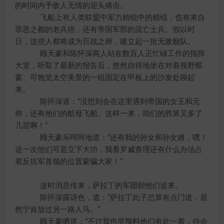
的时间内予敌人无情的迎头痛击。
飞船上有人类联盟中军力精锐中的精锐，也有来自
罪恶之都的老兵痞，还有帝国军部的流亡士兵。假以时
日，这些人都将成为百战之师，建立起一批无敌舰队。
顾天豪和陈怀深两人站在数百人正忙碌工作的指挥
大堂，听取了最新的报告后，悠然自得地坐在对着视野舷
窗、可饱览太空美景的一组固定在甲板上的沙发处聊起
来。
陈怀深道：“没想到会在这里遇到帝国的女王和元
帅，还有他们的航母飞船。这样一来，咱们的胜算又多了
几层啊！”
顾天豪乐呵呵地道：“还有我的孙女和孙女婿，嘿！
这一次他们可是立下大功，我看罗威查理还有什么办法占
着反抗军首领的位置蒙骗大家！”
这时消息传来，萨拉丁的军团朝他们追来。
陈怀深露讶色，道：“萨拉丁此子总算有点门道，居
然宁肯放过另一路人马。”
顾天豪哂道：“不过我也早预料他们有此一着，待会