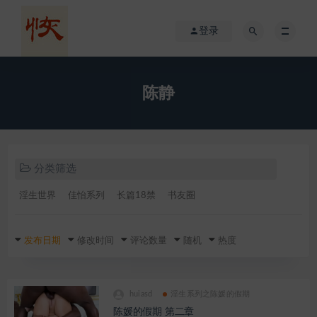
登录
陈静
分类筛选
淫生世界
佳怡系列
长篇18禁
书友圈
发布日期
修改时间
评论数量
随机
热度
huiasd
淫生系列之陈媛的假期
陈媛的假期 第二章