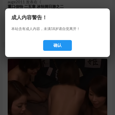
auge2011
发表在《
重口佳怡 二五章 冰怡洞日游之二
》
成人内容警告！
sglf
发表在《
重口佳怡 二五章 冰怡洞日游之二
本站含有成人内容，未满18岁请自觉离开！
》
确认
随机推荐