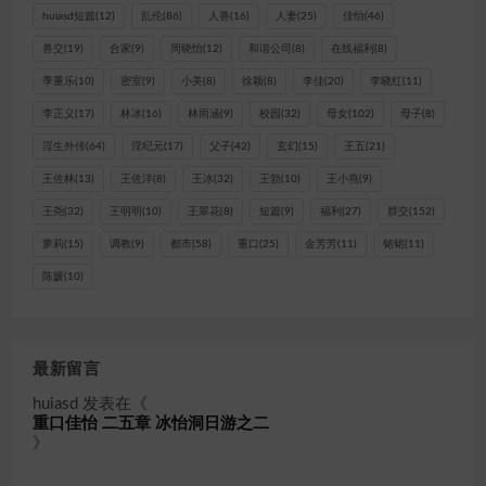
huiasd短篇
(12)
乱伦
(86)
人兽
(16)
人妻
(25)
佳怡
(46)
兽交
(19)
合家
(9)
周晓怡
(12)
和谐公司
(8)
在线福利
(8)
季重乐
(10)
密室
(9)
小美
(8)
徐颖
(8)
李佳
(20)
李晓红
(11)
李正义
(17)
林冰
(16)
林雨涵
(9)
校园
(32)
母女
(102)
母子
(8)
淫生外传
(64)
淫纪元
(17)
父子
(42)
玄幻
(15)
王五
(21)
王佐林
(13)
王佐洋
(8)
王冰
(32)
王勃
(10)
王小燕
(9)
王尧
(32)
王明明
(10)
王翠花
(8)
短篇
(9)
福利
(27)
群交
(152)
萝莉
(15)
调教
(9)
都市
(58)
重口
(25)
金芳芳
(11)
铭铭
(11)
陈媛
(10)
最新留言
huiasd
发表在《
重口佳怡 二五章 冰怡洞日游之二
》