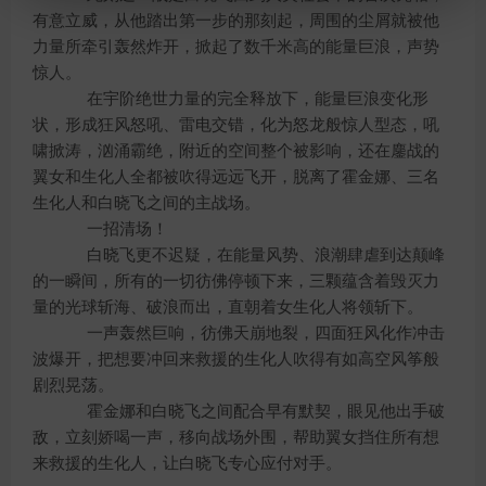
有意立威，从他踏出第一步的那刻起，周围的尘屑就被他
力量所牵引轰然炸开，掀起了数千米高的能量巨浪，声势
惊人。
在宇阶绝世力量的完全释放下，能量巨浪变化形
状，形成狂风怒吼、雷电交错，化为怒龙般惊人型态，吼
啸掀涛，汹涌霸绝，附近的空间整个被影响，还在鏖战的
翼女和生化人全都被吹得远远飞开，脱离了霍金娜、三名
生化人和白晓飞之间的主战场。
一招清场！
白晓飞更不迟疑，在能量风势、浪潮肆虐到达颠峰
的一瞬间，所有的一切彷佛停顿下来，三颗蕴含着毁灭力
量的光球斩海、破浪而出，直朝着女生化人将领斩下。
一声轰然巨响，彷佛天崩地裂，四面狂风化作冲击
波爆开，把想要冲回来救援的生化人吹得有如高空风筝般
剧烈晃荡。
霍金娜和白晓飞之间配合早有默契，眼见他出手破
敌，立刻娇喝一声，移向战场外围，帮助翼女挡住所有想
来救援的生化人，让白晓飞专心应付对手。