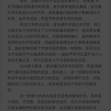
然而，这颗月亮并不仅仅是好看而已，所有被“月
光”照耀的登陆者同时剧震，极为痛苦地捂住脑袋，张大嘴
巴却不能发出任何声音，身体像被打破的镜子般裂成片片
碎屑。这并非武技，而是宇阶强者专有的技能。
和东方衣悴比起来，霍金娜并非真正的宇阶。两人
分裂后东方衣悴带走了大半的能量和精神力，使得霍金娜
仅有意识上达到宇阶修为。但随着继续修行，她的精神力
也同样达到宇阶程度，使她原本最擅长的力量恢复巅峰状
态。她的歌喉突破了声波传递所需的一切限制，甚至可以
在宇宙真空中以物质形式体现——她的声音可以是打动人心
灵的天籁之音，也可以是杀人于无形的致命武器。
以白晓飞看来，霍金娜已经并非在歌唱，而是用精
神力凝结成实质般的音波，震杀敌人。这一招用在同等级
对决中或者只能扰乱对方的意志，但现在用于太空，压制
刚刚进入天阶的生化人，简直就是无往不利的大范围杀
招。
这一招更大的优点就是无需考虑敌我分别。虽然是
大面积、大范围、无差别的攻击招式，但几天来曾经聆听
过霍金娜歌声的翼女若无其事，反而露出欢愉喜悦的表