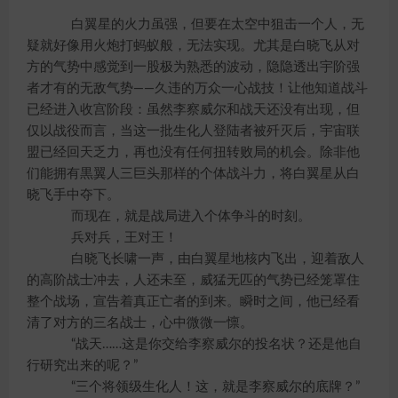
白翼星的火力虽强，但要在太空中狙击一个人，无
疑就好像用火炮打蚂蚁般，无法实现。尤其是白晓飞从对
方的气势中感觉到一股极为熟悉的波动，隐隐透出宇阶强
者才有的无敌气势——久违的万众一心战技！让他知道战斗
已经进入收宫阶段：虽然李察威尔和战天还没有出现，但
仅以战役而言，当这一批生化人登陆者被歼灭后，宇宙联
盟已经回天乏力，再也没有任何扭转败局的机会。除非他
们能拥有黒翼人三巨头那样的个体战斗力，将白翼星从白
晓飞手中夺下。
而现在，就是战局进入个体争斗的时刻。
兵对兵，王对王！
白晓飞长啸一声，由白翼星地核内飞出，迎着敌人
的高阶战士冲去，人还未至，威猛无匹的气势已经笼罩住
整个战场，宣告着真正亡者的到来。瞬时之间，他已经看
清了对方的三名战士，心中微微一懔。
“战天……这是你交给李察威尔的投名状？还是他自
行研究出来的呢？”
“三个将领级生化人！这，就是李察威尔的底牌？”