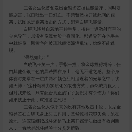
三名女生化首领发出金银光芒挡住能量弹，同时娇
躯剧震，张口吐出一口鲜血。不禁骇然拉开彼此间的距
离，试图以远距离攻击的方式，消耗白晓飞能量。
白晓飞淡然自若地平伸手掌，接住一道激射而至的
金色异芒，却没有像翼女般全身固化。那道异芒在他手掌
中就好像一颗黄色的玻璃球般滴溜溜乱转，始终不能逃
脱。
“果然如此！”
白晓飞长笑一声，手指一捏，将金球捏得粉碎，任
由其他金银二色的异芒照在身上，毫无不适之感。整个身
体霎时笼罩在一层由两种颜色互相追逐着的光幕之中，状
如天神：“这种精神力实质化的攻击方式，虽然威力很大，
但对我来说，只有配合真正的宇阶意识才有杀伤力！你们
如果技止于此，就准备去死吧……”
三名女生化人似乎真的没有其他攻击手段，眼见金
银异芒在白晓飞身上失去作用，竟然惊得花容失色，呆在
原地。连应该继续战斗还是马上离开都无法做出有效判断
来，一看就是战斗经验十分贫乏所致。