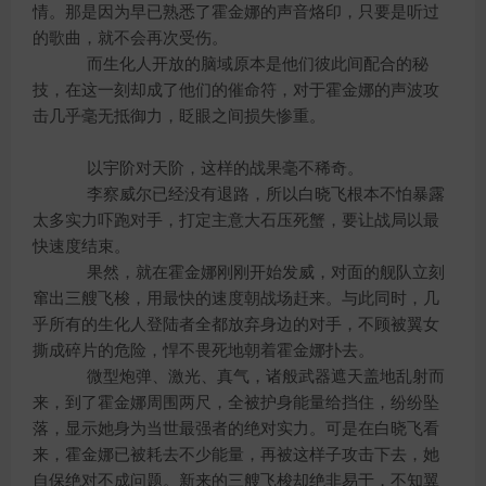
情。那是因为早已熟悉了霍金娜的声音烙印，只要是听过
的歌曲，就不会再次受伤。
而生化人开放的脑域原本是他们彼此间配合的秘
技，在这一刻却成了他们的催命符，对于霍金娜的声波攻
击几乎毫无抵御力，眨眼之间损失惨重。
以宇阶对天阶，这样的战果毫不稀奇。
李察威尔已经没有退路，所以白晓飞根本不怕暴露
太多实力吓跑对手，打定主意大石压死蟹，要让战局以最
快速度结束。
果然，就在霍金娜刚刚开始发威，对面的舰队立刻
窜出三艘飞梭，用最快的速度朝战场赶来。与此同时，几
乎所有的生化人登陆者全都放弃身边的对手，不顾被翼女
撕成碎片的危险，悍不畏死地朝着霍金娜扑去。
微型炮弹、激光、真气，诸般武器遮天盖地乱射而
来，到了霍金娜周围两尺，全被护身能量给挡住，纷纷坠
落，显示她身为当世最强者的绝对实力。可是在白晓飞看
来，霍金娜已被耗去不少能量，再被这样子攻击下去，她
自保绝对不成问题。新来的三艘飞梭却绝非易于，不知翼