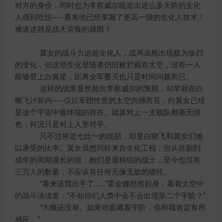
对方的身份，同时也为李察威尔能造出这么多天阶的生化
人感到吃惊——看来他已经掌握了更高一级的生化人技术！
难道这就是战天背叛的原因？
翼女的战斗力远超生化人，战局虽然出现极为惨烈
的变化，但这些生化登陆者仍旧被拦截在太空，没有一人
能够登上白翼星，距离全军覆灭也只是时间问题而已。
这样的战果显然超出李察威尔的预期，却早就在白
晓飞计算内——仅以军团性质的太空肉搏而言，白翼女已经
是这个宇宙中最终端的存在。就算对上一支舰队都毫无惧
色，何况只是对上人形对手。
只不过将近七比一的战损，却是白晓飞和翼女们难
以承受的比率。翼女虽然同样来自生化工程，但从胚胎到
成年的周期漫长的很，她们是最精锐的战士，至今也仅有
三万人的数量，不应该有任何无缘无故的牺牲。
“看来该我出手了……”霍金娜悠然起身，看着太空中
的战斗淡淡道：“不知你们人类中会不会出现第二个宇阶？”
“大概还没有。如果对面藏着宇阶，你和我肯定有所
感应。”