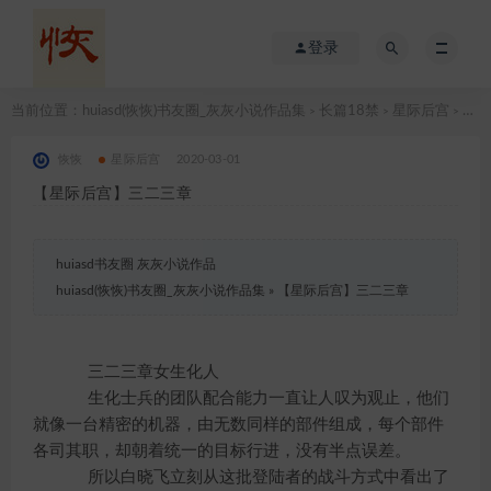
登录
当前位置：
huiasd(恢恢)书友圈_灰灰小说作品集
长篇18禁
星际后宫
【星际后宫】三二三章
>
>
>
恢恢
星际后宫
2020-03-01
【星际后宫】三二三章
huiasd书友圈 灰灰小说作品
huiasd(恢恢)书友圈_灰灰小说作品集
»
【星际后宫】三二三章
三二三章女生化人
生化士兵的团队配合能力一直让人叹为观止，他们
就像一台精密的机器，由无数同样的部件组成，每个部件
各司其职，却朝着统一的目标行进，没有半点误差。
所以白晓飞立刻从这批登陆者的战斗方式中看出了