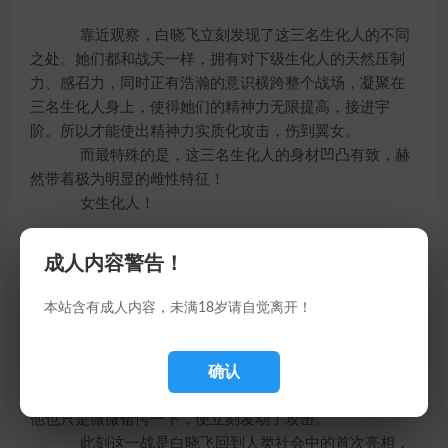
靠近观察，白晓飞立刻发现了这三名生化人的不同
之处。她们都和战天一样，拥有对下级生化人的天然压制
力、感召力，同时正有浩瀚的意识横跨整个战场，凝聚在
三名生化人身上，使得她们的精神力无限提高，接进宇
阶。所以才能使出精神力实质化攻击，伤到翼女。
而最特殊的是，这三名生化人的身材凹凸有致，赫
然带着极为明显的雌性特征！
女生化人！
生化人作为战争工具被制造出来，自然一切都以战
成人内容警告！
场实用为优先条件。在这一点上，男性无疑优于女性，所
以诺亚六人组在合成基因的时候毫不迟疑地选择了雄性染
本站含有成人内容，未满18岁请自觉离开！
色体。
以白晓飞“原始猴子”般的知识，自然不明白女性生
确认
化人的出现意味着什么，在他印象中也没有见过男性生化
人之外的产物。所以即便看出对面的三名生化人是女性，
他也只是微微错愕一下，便立刻发动了攻击。
此刻这一战是白晓飞回到人类社会中的首次亮相，