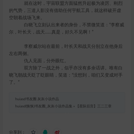
就在这时，宇宙联盟方面猛然升起极为凌厉、刚烈
的气势，三道人影没有借助任何宇航工具，就这样破开虚
空朝着战场飞来。
白晓飞立刻认出来者的身份，不禁微笑道：“李察威
尔，叶长天，战天……真是，好久不见啊！”
李察威尔站在最前，叶长天和战天分别立在他身后
左右两侧。
仇人见面，分外眼红。
双方除了一战之外，似乎亦没有多余话讲。唯有白
晓飞朝战天眨了眨眼睛，笑道：“没想到，咱们又变成对手
了。”
huiasd书友圈 灰灰小说作品
huiasd(恢恢)书友圈_灰灰小说作品集
»
【星际后宫】三二三章
分享到：