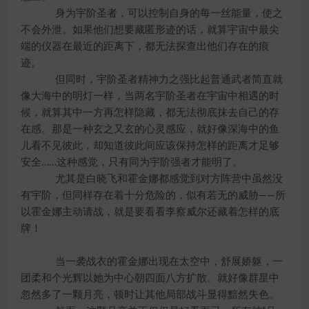
身为宇阶圣者，可以控制自身的每一丝能量，使之
不会外泄。如果他们想要藏匿形迹的话，就算宇宙中最尖
端的仪器在最近的距离下，都无法探查出他们存在的痕
迹。
但同时，宇阶圣者精神力之强比起普通武者简直就
像大海中的明灯一样，当两名宇阶圣者在宇宙中相遇的时
候，就算其中一方再怎样隐藏，都无法彻底抹去自己的存
在感。那是一种玄之又玄的心灵感应，就好像深海中的鱼
儿看不见彼此，却知道彼此间应该保持怎样的距离才足够
安全……这种感觉，只有同为宇阶强者才能明了。
尤其是白晓飞和霍金娜都感觉到对方阵营中虽然没
有宇阶，但同样存在着十分危险的，似有若无的威胁——所
以霍金娜主动请战，就是要看看李察威尔还藏着怎样的底
牌！
当一袭战衣的霍金娜出现在太空中，舒展娇躯，一
团柔和个光辉以她为中心朝四面八方扩散。就好像群星中
忽然多了一颗月亮，顿时让其他局部战斗显得黯然失色。