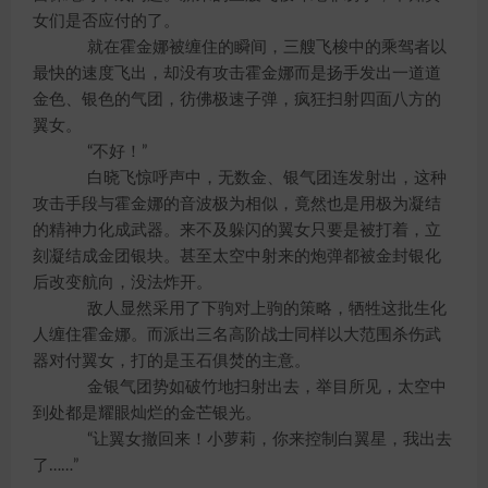
女们是否应付的了。
就在霍金娜被缠住的瞬间，三艘飞梭中的乘驾者以
最快的速度飞出，却没有攻击霍金娜而是扬手发出一道道
金色、银色的气团，彷佛极速子弹，疯狂扫射四面八方的
翼女。
“不好！”
白晓飞惊呼声中，无数金、银气团连发射出，这种
攻击手段与霍金娜的音波极为相似，竟然也是用极为凝结
的精神力化成武器。来不及躲闪的翼女只要是被打着，立
刻凝结成金团银块。甚至太空中射来的炮弹都被金封银化
后改变航向，没法炸开。
敌人显然采用了下驹对上驹的策略，牺牲这批生化
人缠住霍金娜。而派出三名高阶战士同样以大范围杀伤武
器对付翼女，打的是玉石俱焚的主意。
金银气团势如破竹地扫射出去，举目所见，太空中
到处都是耀眼灿烂的金芒银光。
“让翼女撤回来！小萝莉，你来控制白翼星，我出去
了……”