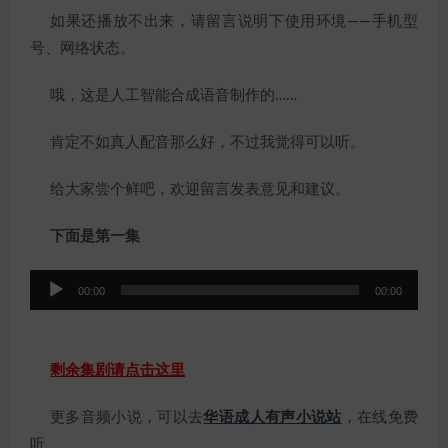
如果还播放不出来，请留言说明下使用环境——手机型
号、网络状态。
哦，这是人工智能合成语音制作的……
肯定不如真人配音那么好，不过我觉得可以听。
给大家尝个鲜吧，欢迎留言发表意见和建议。
下面是第一集
音
00:00
00:00
频
播
放
剩余集剧请点击这里
器
更多音频小说，可以去
华语成人有声小说站
，在线免费
听