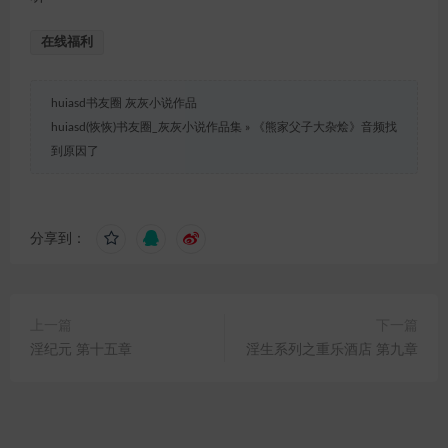
在线福利
huiasd书友圈 灰灰小说作品
huiasd(恢恢)书友圈_灰灰小说作品集
»
《熊家父子大杂烩》音频找
到原因了
分享到：
上一篇
下一篇
淫纪元 第十五章
淫生系列之重乐酒店 第九章