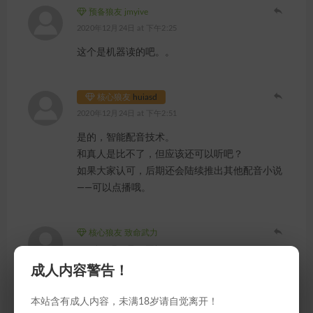
预备狼友 jmyive
2020年12月24日 at 下午2:25
这个是机器读的吧。。
核心狼友
huiasd
2020年12月24日 at 下午2:51
是的，智能配音技术。
和真人是比不了，但应该还可以听吧？
如果大家认可，后期还会陆续推出其他配音小说
——可以点播哦。
核心狼友 致命武力
2020年12月18日 at 下午3:44
成人内容警告！
我的xsmax还是听不了，别的在线视频之类的倒
是没问题
本站含有成人内容，未满18岁请自觉离开！