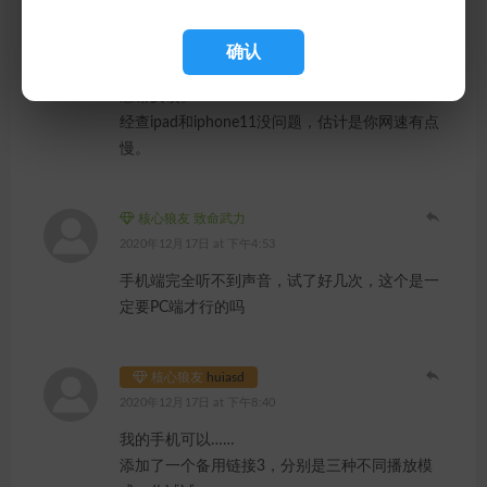
核心狼友
huiasd
确认
2020年12月18日 at 下午4:18
感谢反馈。
经查ipad和iphone11没问题，估计是你网速有点
慢。
核心狼友 致命武力
2020年12月17日 at 下午4:53
手机端完全听不到声音，试了好几次，这个是一
定要PC端才行的吗
核心狼友
huiasd
2020年12月17日 at 下午8:40
我的手机可以……
添加了一个备用链接3，分别是三种不同播放模