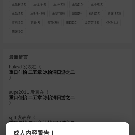
王佐林
(13)
王佐洋
(8)
王冰
(32)
王勃
(10)
王小燕
(9)
王尧
(32)
王明明
(10)
王翠花
(8)
短篇
(9)
福利
(27)
群交
(152)
萝莉
(15)
调教
(9)
都市
(58)
重口
(25)
金芳芳
(11)
铭铭
(11)
陈媛
(10)
最新留言
huiasd
发表在《
重口佳怡 二五章 冰怡洞日游之二
》
auge2011
发表在《
重口佳怡 二五章 冰怡洞日游之二
》
sglf
发表在《
重口佳怡 二五章 冰怡洞日游之二
》
成人内容警告！