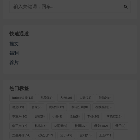
快速通道
推文
福利
荐片
热门标签
huiasd短篇
(12)
乱伦
(86)
人兽
(16)
人妻
(25)
佳怡
(46)
兽交
(19)
合家
(9)
周晓怡
(12)
和谐公司
(8)
在线福利
(8)
季重乐
(10)
密室
(9)
小美
(8)
徐颖
(8)
李佳
(20)
李晓红
(11)
李正义
(17)
林冰
(16)
林雨涵
(9)
校园
(32)
母女
(102)
母子
(8)
淫生外传
(64)
淫纪元
(17)
父子
(42)
玄幻
(15)
王五
(21)