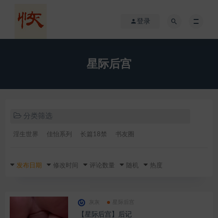
登录
星际后宫
分类筛选
淫生世界
佳怡系列
长篇18禁
书友圈
发布日期
修改时间
评论数量
随机
热度
灰灰
星际后宫
【星际后宫】后记